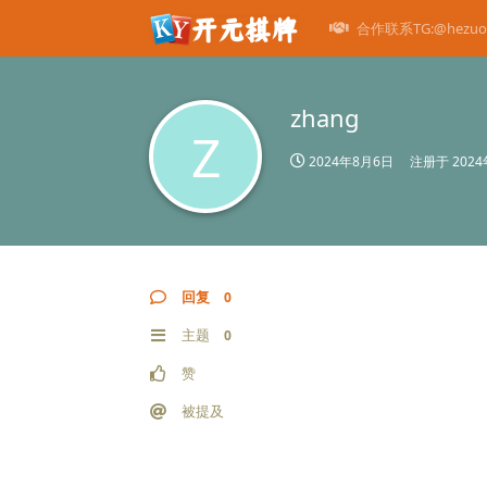
合作联系TG:@hezuo
zhang
Z
2024年8月6日
注册于
202
回复
0
主题
0
赞
被提及