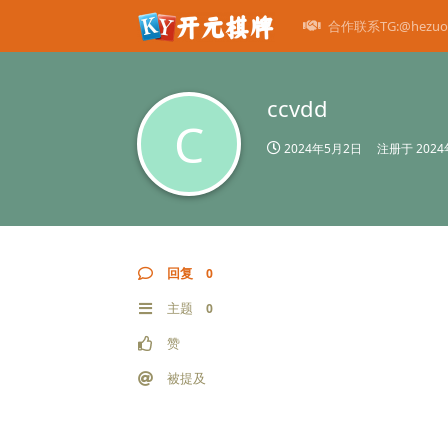
合作联系TG:@hezuo
ccvdd
C
2024年5月2日
注册于
202
回复
0
主题
0
赞
被提及