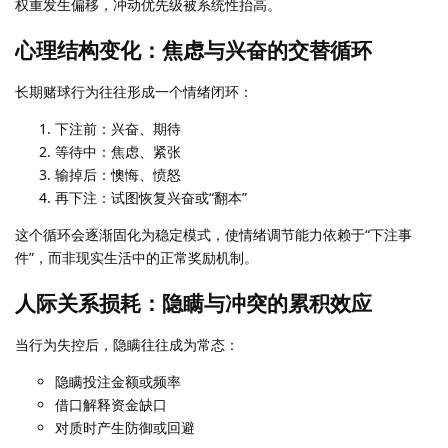
权重发生偏移，冲动优先级被系统性抬高。
心理结构变化：焦虑与兴奋的交替循环
长期赌球行为往往形成一个情绪闭环：
下注前：兴奋、期待
等待中：焦虑、紧张
输掉后：懊悔、愤怒
再下注：试图恢复兴奋或“翻本”
这个循环会逐渐固化为稳定模式，使情绪调节能力依赖于“下注事
件”，而非现实生活中的正常奖励机制。
人际关系损耗：隐瞒与冲突的累积效应
当行为失控后，隐瞒往往成为常态：
隐瞒投注金额或频率
借口解释资金缺口
对质时产生防御或回避