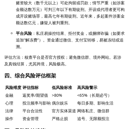
赌资较大（数千元以上）可处拘留或罚款；情节严重（如涉案
金额达数万元）可判三年以下有期徒刑。开设或代理者更可构
成开设赌场罪，最高七年有期徒刑。近年来，多起案件涉案金
额达数亿元，嫌疑人被判重刑。
平台风险
：私庄易操控结果、拒付奖金，或捆绑诈骗（如要求
追加“解冻费”）。资金通过微信、支付宝转移，易被冻结或追
溯。
评估方法：核查平台是否官方授权；避免微信群、境外网站。若涉
及真钱结算，尤其跨境，风险极高。
四、综合风险评估框架
风险维度
评估指标
低风险标准
高风险警示
金融
返奖率/期望值
>80%
<65%（长期必亏）
心理
投注频率与影响
偶尔娱乐
每日多期、影响生活
法律
平台合法性
官方实体渠道
网络私庄、微信群
操作
资金管理
严格止损
追号、无限额投注