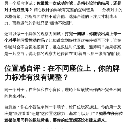
另一个反向测试：
你最近一次成功诈唬，是精心设计的结果，还是
对手恰好没牌？
精心设计的诈唬有完整的逻辑链条——分析对手的
风格偏紧、判断牌面结构不适合他、选择合适的下注尺寸制造压
力。而靠运气的诈唬只是“赌他不敢跟”。
还可以做一个具体的观察力测试：
打完一圈牌，你能说出桌上每一
个对手的习惯性动作吗
？比如谁拿到好牌喜欢先停顿再下注，谁在
诈唬时会不自觉地摸鼻子，谁在跟注时总爱数一遍筹码？如果答案
是一片空白，说明你的观察力还停留在“盯着自己那三张牌”的阶段。
位置感自评：在不同座位上，你的牌
力标准有没有调整？
同一个对子，在庄位和在小盲位，理论上应该被当作两种完全不同
的牌来对待。
自测题：你在小盲位拿到一手顺子，枪口位玩家加注。你的第一反
应是“跟注看看”还是“这位置这牌力，基本可以弃了”？
如果在任何位
置都使用同样的跟注标准，那你的位置感还没有建立起来
。