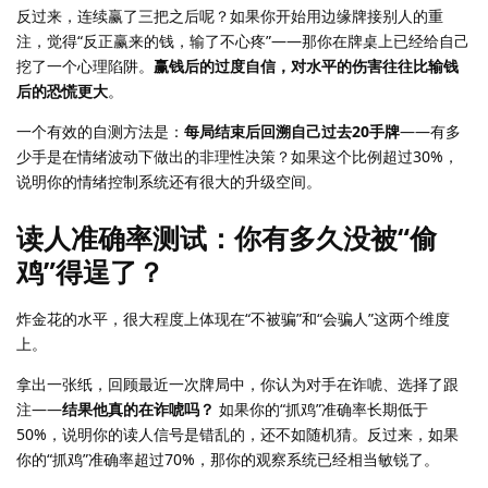
反过来，连续赢了三把之后呢？如果你开始用边缘牌接别人的重
注，觉得“反正赢来的钱，输了不心疼”——那你在牌桌上已经给自己
挖了一个心理陷阱。
赢钱后的过度自信，对水平的伤害往往比输钱
后的恐慌更大
。
一个有效的自测方法是：
每局结束后回溯自己过去20手牌
——有多
少手是在情绪波动下做出的非理性决策？如果这个比例超过30%，
说明你的情绪控制系统还有很大的升级空间。
读人准确率测试：你有多久没被“偷
鸡”得逞了？
炸金花的水平，很大程度上体现在“不被骗”和“会骗人”这两个维度
上。
拿出一张纸，回顾最近一次牌局中，你认为对手在诈唬、选择了跟
注——
结果他真的在诈唬吗？
如果你的“抓鸡”准确率长期低于
50%，说明你的读人信号是错乱的，还不如随机猜。反过来，如果
你的“抓鸡”准确率超过70%，那你的观察系统已经相当敏锐了。