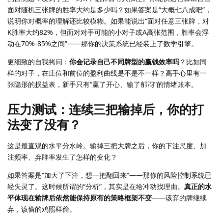
面对随机三张牌的胜率大约是多少吗？如果答案是“大概七八成吧”，
说明你对概率的理解还比较模糊。如果能说出“面对任意三张牌，对
K胜率大约82%，但面对对手可能的小对子或A高张范围，胜率会浮
动在70%-85%之间”——那你的决策系统已经装上了数学引擎。
更细致的自我拷问：
你会记录自己不同牌型的赢钱效率吗
？比如同
样的对子，在庄位和前位的盈利曲线是不是不一样？高手心里有一
张隐形的损益表，新手只有“赢了开心、输了郁闷”的情绪账本。
压力测试：连续三把输掉后，你的打
法变了没有？
这是最直观的水平分水岭。输掉三把大牌之后，你的下注尺度、加
注频率、弃牌率发生了怎样的变化？
如果答案是“加大了下注，想一把翻回来”——那你的风险控制系统已
经失灵了。这时候所谓的“分析”，其实是在给冲动找理由。
真正的水
平体现在输牌后依然能保持原有的策略框架不变
——该弃的牌继续
弃，该偷的鸡照样偷。