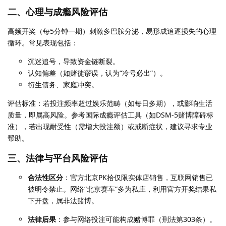
二、心理与成瘾风险评估
高频开奖（每5分钟一期）刺激多巴胺分泌，易形成追逐损失的心理
循环。常见表现包括：
沉迷追号，导致资金链断裂。
认知偏差（如赌徒谬误，认为“冷号必出”）。
衍生债务、家庭冲突。
评估标准：若投注频率超过娱乐范畴（如每日多期），或影响生活
质量，即属高风险。参考国际成瘾评估工具（如DSM-5赌博障碍标
准），若出现耐受性（需增大投注额）或戒断症状，建议寻求专业
帮助。
三、法律与平台风险评估
合法性区分
：官方北京PK拾仅限实体店销售，互联网销售已
被明令禁止。网络“北京赛车”多为私庄，利用官方开奖结果私
下开盘，属非法赌博。
法律后果
：参与网络投注可能构成赌博罪（刑法第303条）。