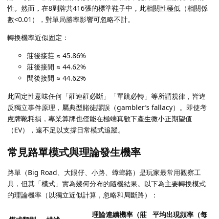
性。然而，在8副牌共416張的標準鞋子中，此相關性極低（相關係
數<0.01），對單局勝率影響可忽略不計。
轉換機率近似固定：
莊後接莊 ≈ 45.86%
莊後接閒 ≈ 44.62%
閒後接閒 ≈ 44.62%
此固定性意味任何「莊連莊必斷」「單跳必轉」等所謂規律，皆違
反獨立事件原理，屬典型賭徒謬誤（gambler’s fallacy）。即使考
慮牌靴耗損，專業算牌也僅能在極端真數下產生微小正期望值
（EV），遠不足以支撐日常模式追蹤。
常見路單模式與理論發生機率
路單（Big Road、大眼仔、小路、蟑螂路）是玩家最常用觀察工
具，但其「模式」實為幾何分布的隨機結果。以下為主要轉換模式
的理論機率（以獨立近似計算，忽略和局斷路）：
理論連續機率（莊
平均出現頻率（每