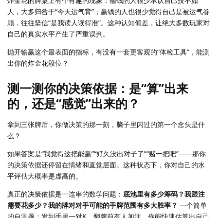
炸金花的牌桌上有个有趣的现象：输钱的人很少承认自己技不如
人，大多归咎于“今天运气背”；赢钱的人也很少觉得自己是被运气眷
顾，往往坚信“是我读人读得准”。这种认知偏差，让绝大多数玩家对
自己的真实水平产生了严重误判。
抛开输赢这个最表面的指标，有没有一套更客观的“体检工具”，能测
出你的炸金花段位？
测一测你的决策依据：是“算”出来
的，还是“感觉”出来的？
拿到三张牌后，你做决策的那一刻，脑子里闪过的第一个念头是什
么？
如果答案是“我觉得这把能赢”“好久没出对子了”“赌一把吧”——那你
的决策依据还停留在情绪和直觉层面。这种状态下，你对自己的水
平评估大概率是虚高的。
真正的决策依据是一连串的数学问题：
底池里有多少筹码？我跟注
需要花多少？我的牌对对手可能的手牌范围有多大胜率？
一个简单
的自测题：发到手里一对K，翻牌前有人加注。你能快速估算出自己