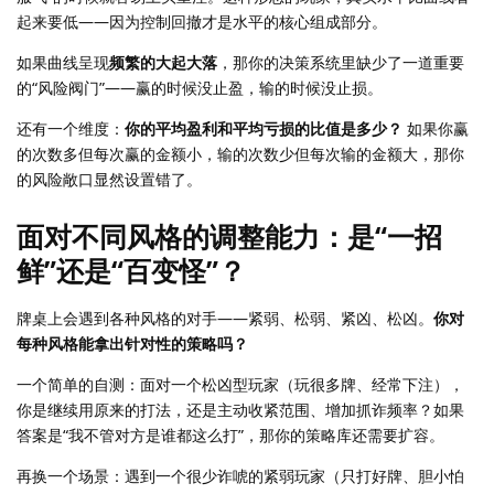
起来要低——因为控制回撤才是水平的核心组成部分。
如果曲线呈现
频繁的大起大落
，那你的决策系统里缺少了一道重要
的“风险阀门”——赢的时候没止盈，输的时候没止损。
还有一个维度：
你的平均盈利和平均亏损的比值是多少？
如果你赢
的次数多但每次赢的金额小，输的次数少但每次输的金额大，那你
的风险敞口显然设置错了。
面对不同风格的调整能力：是“一招
鲜”还是“百变怪”？
牌桌上会遇到各种风格的对手——紧弱、松弱、紧凶、松凶。
你对
每种风格能拿出针对性的策略吗？
一个简单的自测：面对一个松凶型玩家（玩很多牌、经常下注），
你是继续用原来的打法，还是主动收紧范围、增加抓诈频率？如果
答案是“我不管对方是谁都这么打”，那你的策略库还需要扩容。
再换一个场景：遇到一个很少诈唬的紧弱玩家（只打好牌、胆小怕