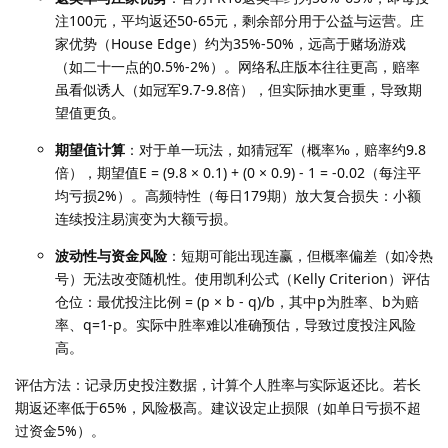
注100元，平均返还50-65元，剩余部分用于公益与运营。庄
家优势（House Edge）约为35%-50%，远高于赌场游戏
（如二十一点的0.5%-2%）。网络私庄版本往往更高，赔率
虽看似诱人（如冠军9.7-9.8倍），但实际抽水更重，导致期
望值更负。
期望值计算
：对于单一玩法，如猜冠军（概率⅒，赔率约9.8
倍），期望值E = (9.8 × 0.1) + (0 × 0.9) - 1 = -0.02（每注平
均亏损2%）。高频特性（每日179期）放大复合损失：小额
连续投注易演变为大额亏损。
波动性与资金风险
：短期可能出现连赢，但概率偏差（如冷热
号）无法改变随机性。使用凯利公式（Kelly Criterion）评估
仓位：最优投注比例 = (p × b - q)/b，其中p为胜率、b为赔
率、q=1-p。实际中胜率难以准确预估，导致过度投注风险
高。
评估方法：记录历史投注数据，计算个人胜率与实际返还比。若长
期返还率低于65%，风险极高。建议设定止损限（如单日亏损不超
过资金5%）。