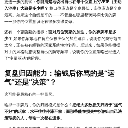
更进一步的测试：
你能清楚地说出自己在每个位置上的VPIP（主动
入池率）大致是多少吗？
枪口位应该是全桌最低，庄位应该是全桌
最高。如果这个曲线是平的——不管坐在哪里都玩同样比例的牌
——那你的位置意识还有很多功课要做。
还有一个更隐蔽的指标：
面对后位玩家的加注，你的弃牌率是多
少？
如果你频繁地在盲注位被庄位的加注逼弃，说明你的防守范围
太窄，正在被有经验的玩家系统性地剥削。反过来，如果你能根据
对手的风格动态调整自己的防守频率，说明你的位置策略已经进入
了“变量驱动”的阶段。
复盘归因能力：输钱后你骂的是“运
气”还是“决策”？
这可能是最核心的一把量尺。
输掉一手牌后，你的归因模式是什么？
把绝大多数损失归因于“运气
不好”的玩家，水平往往停滞不前；而那些能在损失中拆解出自己决
策瑕疵的人，每输一次都在进步
。