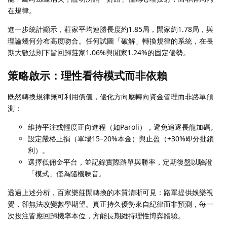
在規律。
進一步統計顯示，莊家平均連勝長度約1.85局，閒家約1.78局，與
理論幾何分布高度吻合。任何試圖「破解」轉換規律的系統，在長
期大數法則下皆回歸莊家1.06%與閒家1.24%的固定優勢。
策略啟示：理性看待模式而非依賴
既然轉換規律無可利用價值，優化方向應轉向資金管理而非路單預
測：
維持平注或輕度正向進程（如Paroli），避免追逐長龍加碼。
設定嚴格止損（單場15–20%本金）與止盈（+30%即分批鎖
利）。
選擇低佣金平台，並記錄實際路單與勝率，定期復盤以驗證
「模式」僅為隨機噪音。
透過上述分析，百家樂莊閒轉換的本質清晰可見：路單提供娛樂視
覺，卻無法改變數學期望。真正持久優勢來自紀律而非預測，每一
次投注皆應回歸機率本位，方能長期維持理性博弈體驗。