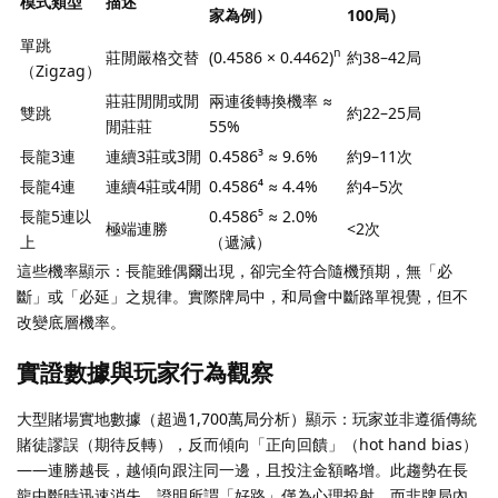
模式類型
描述
家為例）
100局）
單跳
n
莊閒嚴格交替
(0.4586 × 0.4462)
約38–42局
（Zigzag）
莊莊閒閒或閒
兩連後轉換機率 ≈
雙跳
約22–25局
閒莊莊
55%
長龍3連
連續3莊或3閒
0.4586³ ≈ 9.6%
約9–11次
長龍4連
連續4莊或4閒
0.4586⁴ ≈ 4.4%
約4–5次
長龍5連以
0.4586⁵ ≈ 2.0%
極端連勝
<2次
上
（遞減）
這些機率顯示：長龍雖偶爾出現，卻完全符合隨機預期，無「必
斷」或「必延」之規律。實際牌局中，和局會中斷路單視覺，但不
改變底層機率。
實證數據與玩家行為觀察
大型賭場實地數據（超過1,700萬局分析）顯示：玩家並非遵循傳統
賭徒謬誤（期待反轉），反而傾向「正向回饋」（hot hand bias）
——連勝越長，越傾向跟注同一邊，且投注金額略增。此趨勢在長
龍中斷時迅速消失，證明所謂「好路」僅為心理投射，而非牌局內