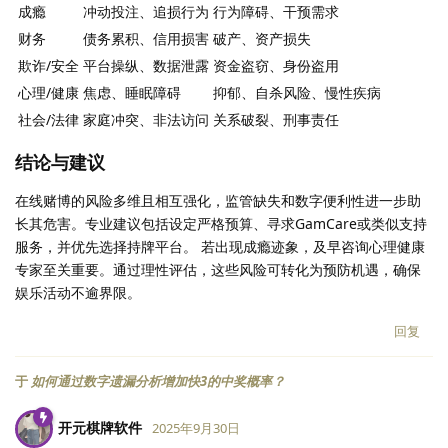
成瘾
冲动投注、追损行为
行为障碍、干预需求
财务
债务累积、信用损害
破产、资产损失
欺诈/安全
平台操纵、数据泄露
资金盗窃、身份盗用
心理/健康
焦虑、睡眠障碍
抑郁、自杀风险、慢性疾病
社会/法律
家庭冲突、非法访问
关系破裂、刑事责任
结论与建议
在线赌博的风险多维且相互强化，监管缺失和数字便利性进一步助
长其危害。专业建议包括设定严格预算、寻求GamCare或类似支持
服务，并优先选择持牌平台。 若出现成瘾迹象，及早咨询心理健康
专家至关重要。通过理性评估，这些风险可转化为预防机遇，确保
娱乐活动不逾界限。
回复
于
如何通过数字遗漏分析增加快3的中奖概率？
开元棋牌软件
2025年9月30日