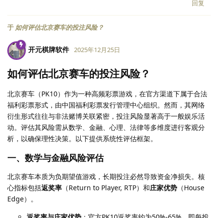
回复
于
如何评估北京赛车的投注风险？
开元棋牌软件
2025年12月25日
如何评估北京赛车的投注风险？
北京赛车（PK10）作为一种高频彩票游戏，在官方渠道下属于合法
福利彩票形式，由中国福利彩票发行管理中心组织。然而，其网络
衍生形式往往与非法赌博关联紧密，投注风险显著高于一般娱乐活
动。评估其风险需从数学、金融、心理、法律等多维度进行客观分
析，以确保理性决策。以下提供系统性评估框架。
一、数学与金融风险评估
北京赛车本质为负期望值游戏，长期投注必然导致资金净损失。核
心指标包括
返奖率
（Return to Player, RTP）和
庄家优势
（House
Edge）。
返奖率与庄家优势
：官方PK10返奖率约为50%-65%，即每投