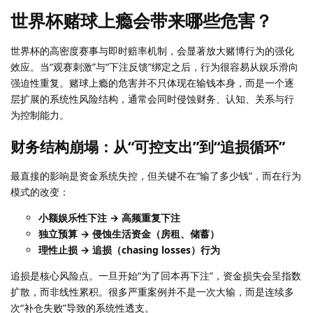
世界杯赌球上瘾会带来哪些危害？
世界杯的高密度赛事与即时赔率机制，会显著放大赌博行为的强化
效应。当“观赛刺激”与“下注反馈”绑定之后，行为很容易从娱乐滑向
强迫性重复。赌球上瘾的危害并不只体现在输钱本身，而是一个逐
层扩展的系统性风险结构，通常会同时侵蚀财务、认知、关系与行
为控制能力。
财务结构崩塌：从“可控支出”到“追损循环”
最直接的影响是资金系统失控，但关键不在“输了多少钱”，而在行为
模式的改变：
小额娱乐性下注 → 高频重复下注
独立预算 → 侵蚀生活资金（房租、储蓄）
理性止损 → 追损（chasing losses）行为
追损是核心风险点。一旦开始“为了回本再下注”，资金损失会呈指数
扩散，而非线性累积。很多严重案例并不是一次大输，而是连续多
次“补仓失败”导致的系统性透支。