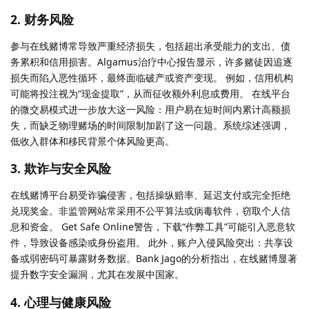
2. 财务风险
参与在线赌博常导致严重经济损失，包括超出承受能力的支出、债
务累积和信用损害。Algamus治疗中心报告显示，许多赌徒因追逐
损失而陷入恶性循环，最终面临破产或资产变现。 例如，信用机构
可能将投注视为“现金提取”，从而征收额外利息或费用。 在线平台
的微交易模式进一步放大这一风险：用户易在短时间内累计高额损
失，而缺乏物理赌场的时间限制加剧了这一问题。系统综述强调，
低收入群体和移民背景个体风险更高。
3. 欺诈与安全风险
在线赌博平台易受诈骗侵害，包括操纵赔率、延迟支付或完全拒绝
兑现奖金。非监管网站常采用不公平算法或病毒软件，窃取个人信
息和资金。 Get Safe Online警告，下载“作弊工具”可能引入恶意软
件，导致设备感染或身份盗用。 此外，账户入侵风险突出：共享设
备或弱密码可暴露财务数据。Bank Jago的分析指出，在线赌博显著
提升数字安全漏洞，尤其在发展中国家。
4. 心理与健康风险