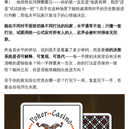
事），他突然在河牌圈重注——你的第一反应是“他真有牌，我弃”还
是“试试抓他一把”？高手在这种场景下能快速调用对手的历史数据进
行判断，而低水平玩家只靠当下的心情做决定。
能在不同对手面前切换不同打法的玩家，水平通常不低；只懂一套
打法、试图用统一公式应对所有人的人，迟早会被针对得体无完
肤。
炸金花水平的评估，说到底不是看赢了多少筹码，而是看
你的决策
系统是否可解释、可复现、可迭代
——每一手牌的决策背后有没有
清晰的逻辑链条？同一手牌重来一百次，你的打法是否保持一致
性？输掉之后，你是否能准确指出改进方向？
至于你的真实段位究竟在哪一层？打完下一局，复盘完下一手，答
案会自动浮出水面。