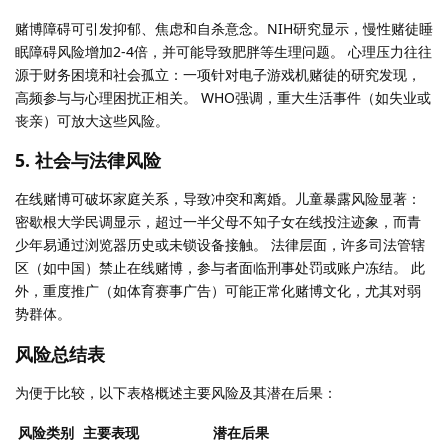
赌博障碍可引发抑郁、焦虑和自杀意念。NIH研究显示，慢性赌徒睡
眠障碍风险增加2-4倍，并可能导致肥胖等生理问题。 心理压力往往
源于财务困境和社会孤立：一项针对电子游戏机赌徒的研究发现，
高频参与与心理困扰正相关。 WHO强调，重大生活事件（如失业或
丧亲）可放大这些风险。
5. 社会与法律风险
在线赌博可破坏家庭关系，导致冲突和离婚。儿童暴露风险显著：
密歇根大学民调显示，超过一半父母不知子女在线投注迹象，而青
少年易通过浏览器历史或未锁设备接触。 法律层面，许多司法管辖
区（如中国）禁止在线赌博，参与者面临刑事处罚或账户冻结。 此
外，重度推广（如体育赛事广告）可能正常化赌博文化，尤其对弱
势群体。
风险总结表
为便于比较，以下表格概述主要风险及其潜在后果：
风险类别
主要表现
潜在后果