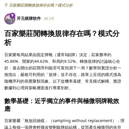
于
百家樂莊閒轉換規律存在嗎？模式分析
开元棋牌软件
28 2月
百家樂莊閒轉換規律存在嗎？模式分
析
百家樂每局結果由固定牌靴（通常8副牌）決定，莊家勝率約
45.86%、閒家約44.62%、和局約9.52%。轉換規律的討論核心在
於：過去開出的莊閒序列能否可靠預測下一局？數學與實證分析一
致指出，嚴格可利用的「規律」並不存在，路單上呈現的模式僅為
隨機序列的視覺聚類現象。以下從機率基礎、常見模式解構、實證
數據到心理與策略層面進行專業剖析。
數學基礎：近乎獨立的事件與極微弱牌靴效
應
百家樂屬「無放回抽樣」（sampling without replacement），理
論上每抽一張牌會輕微改變剩餘牌組結構，從而產生極微弱的依存