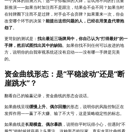
一个具体的自测方式：选一手你输掉的大牌，尝试用不同的打法重
新推演——如果当时加注而不是跟注，结果会不会不同？如果当时
在转牌圈下注而不是过牌，对手会不会弃牌？如果重来一次，你会
改变哪个环节的决策？
能提出这些问题的人，已经在用复盘代替抱
怨了
。
更苛刻的测试是：
找出最近三场牌局中，你自己认为“打得最好”的一
手牌，然后试图找出其中的缺陷
。如果你找不到任何可以改进的地
方，说明你的自我审视系统还没有启动——没有哪一手牌是完美
的。
资金曲线形态：是“平稳波动”还是“断
崖跳水”？
翻看自己的输赢记录，资金曲线的形态会说话。
如果曲线呈现
缓慢上升、偶尔回撤
的形态，说明你的风险控制正在
发挥作用——赢了不大赚、输了不大亏，这是策略稳定性的标志。
如果曲线是
长期横盘、偶尔暴跌
，说明你平时玩得小心，但遇到“不
服气”的时候就容易上头重注。这种形态的玩家，真实水平比曲线看