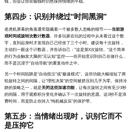
钱，但会让你在输钱时仍然保持情绪的平稳。
第四步：识别并绕过“时间黑洞”
老虎机屏幕的角落通常隐藏着一个被多数人忽略的细节——
当前游
戏时间或旋转次数计数器
。许多玩家在玩的过程中从未看过这个数
字，直到起身时才发现自己已经坐了三个小时。建议每十次旋转，
主动扫一眼这个计数器，并告诉自己：“这是第X次旋转。”这个简单
的行为会触发大脑的“元认知”监控——你开始意识到自己在做什么，
而不是沉浸于“自动导航”的重复动作之中。
另一个时间陷阱是“自动投注”或“极速模式”。这些功能大幅缩短了两
轮旋转之间的间隔，让“理性决策”的空间被挤压到几乎为零。保持冷
静的策略之一，就是
关闭这些加速功能
，让每次旋转之间有至少3秒
的间隔，用于观察积分变化并确认下一次旋转的意愿。这3秒不是浪
费时间，而是防止你掉入“纯机械反应”的保护带。
第五步：当情绪出现时，识别它而不
是压抑它