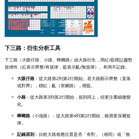
下三路：衍生分析工具
下三路（大眼仔路、小路、蟑螂路）由大路衍生，用紅/藍標記趨勢
規律性（紅表示齊整/有規律，藍表示亂/無規律）。和局不記錄。
大眼仔路
：從大路第2列第2行開始。若大路顯示齊整（直落
或對齊），標紅；亂（突腳跳），標藍。
小路
：從大路第3列第2行開始，規則同上，但更注重細微變
化。
蟑螂路
（小強路）：從大路第4列第2行開始，檢測更深層規
律。
記錄原則
：比較大路相應位置是否「有對」（相同）或「無