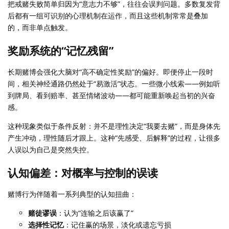
把戒赌失败简单归因为“意志力不够”，往往会误判问题。多数复发背
后都有一组可识别的心理机制在运作，而且这些机制常常是叠加
的，而非单点触发。
奖励系统的“记忆残留”
长期赌博会强化大脑对“高不确定性奖励”的偏好。即便停止一段时
间，相关神经通路仍然处于“易激活”状态。一些微小线索——例如听
到牌局、看到赔率、甚至情绪波动——都可能重新唤起当初的兴奋
感。
这种现象类似于条件反射：并不是理性决定“我要去赌”，而是身体先
产生冲动，理性随后才跟上。这种“先感受、后解释”的过程，让很多
人误以为自己是突然失控。
认知偏差：对概率与控制的误读
赌博行为伴随着一系列典型的认知扭曲：
赌徒谬误
：认为“连输之后该赢了”
选择性记忆
：记住赢的场景，淡化或遗忘亏损