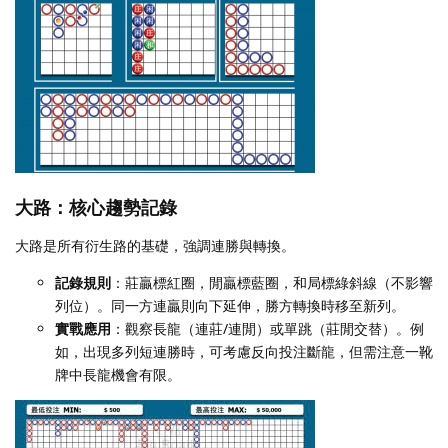
大路：核心趨勢記錄
大路是所有衍生路的基礎，強調連勝與轉換。
記錄規則
：莊贏標紅圈，閒贏標藍圈，和局標綠斜線（不影響
列位）。同一方連贏則向下延伸，勝方轉換時移至新列。
實戰應用
：觀察長龍（連莊/連閒）或單跳（莊閒交替）。例
如，出現多列短連勝時，可考慮反向投注斷龍，但需注意一靴
牌中長龍機會有限。