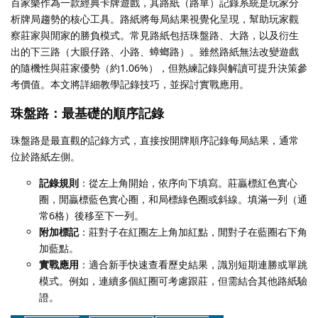
百家樂作為一款經典卡牌遊戲，其路紙（路單）記錄系統是玩家分
析牌局趨勢的核心工具。路紙將每局結果視覺化呈現，幫助玩家觀
察莊家與閒家的勝負模式。常見路紙包括珠盤路、大路，以及衍生
出的下三路（大眼仔路、小路、蟑螂路）。雖然路紙無法改變遊戲
的隨機性與莊家優勢（約1.06%），但熟練記錄與解讀可提升決策參
考價值。本文將詳細教學記錄技巧，並探討實戰應用。
珠盤路：最基礎的順序記錄
珠盤路是最直觀的記錄方式，直接按開牌順序記錄每局結果，通常
位於路紙左側。
記錄規則
：從左上角開始，依序向下填寫。莊贏標紅色實心
圈，閒贏標藍色實心圈，和局標綠色圈或斜線。填滿一列（通
常6格）後移至下一列。
附加標記
：莊對子在紅圈左上角加紅點，閒對子在藍圈右下角
加藍點。
實戰應用
：適合新手快速查看歷史結果，識別短期連勝或單跳
模式。例如，連續多個紅圈可考慮跟莊，但需結合其他路紙驗
證。