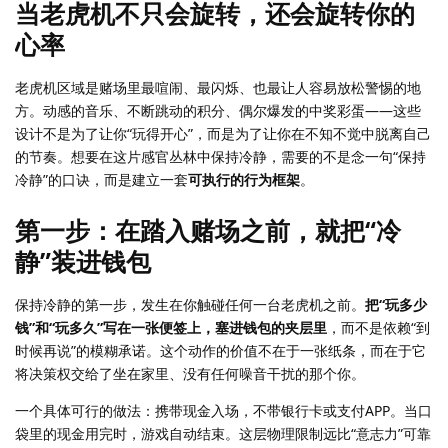
当老虎机不只会旋转，还会旋转你的
心率
老虎机区域是赌场里最喧闹、最闪烁、也最让人容易放松警惕的地
方。动感的音乐、不断跳动的积分、偶尔爆发的中奖彩蛋——这些
设计不是为了让你“玩得开心”，而是为了让你在不知不觉中脱离自己
的节奏。想要在这片感官丛林中保持冷静，需要的不是念一句“保持
冷静”的口诀，而是建立一套
可执行的行为框架
。
第一步：在踏入赌场之前，就把“冷
静”装进钱包
保持冷静的第一步，发生在你触碰任何一台老虎机之前。
把“玩多少
钱”和“玩多久”写在一张便签上，塞进钱包的夹层里
，而不是依赖“到
时候再说”的模糊承诺。这个动作的价值不在于一张纸条，而在于它
将决策权交给了坐在家里、没有任何噪音干扰的那个你。
一个具体可行的做法：携带现金入场，不带银行卡或支付APP。当口
袋里的现金用完时，游戏自动结束。这层物理限制远比“意志力”可靠