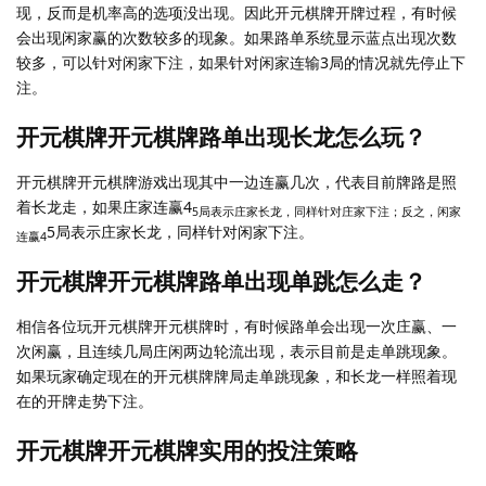
现，反而是机率高的选项没出现。因此开元棋牌开牌过程，有时候
会出现闲家赢的次数较多的现象。如果路单系统显示蓝点出现次数
较多，可以针对闲家下注，如果针对闲家连输3局的情况就先停止下
注。
开元棋牌开元棋牌路单出现长龙怎么玩？
开元棋牌开元棋牌游戏出现其中一边连赢几次，代表目前牌路是照
着长龙走，如果庄家连赢4
5局表示庄家长龙，同样针对庄家下注；反之，闲家
5局表示庄家长龙，同样针对闲家下注。
连赢4
开元棋牌开元棋牌路单出现单跳怎么走？
相信各位玩开元棋牌开元棋牌时，有时候路单会出现一次庄赢、一
次闲赢，且连续几局庄闲两边轮流出现，表示目前是走单跳现象。
如果玩家确定现在的开元棋牌牌局走单跳现象，和长龙一样照着现
在的开牌走势下注。
开元棋牌开元棋牌实用的投注策略