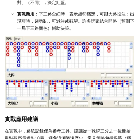
對」（不同），決定紅藍。
實戰應用
：下三路全紅時，表示趨勢穩定，可跟大路投注；出
現藍時，趨勢亂，可減注或觀望。許多玩家結合問路（預測下
一局下三路顏色）輔助決策。
實戰應用建議
在實戰中，路紙記錄僅為參考工具。建議從一靴牌三分之一後開始
重點觀察最近8-10局，避免追溯過遠歷史。常見策略包括跟路（穩