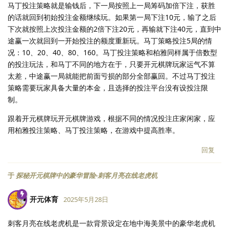
马丁投注策略就是输钱后，下一局按照上一局筹码加倍下注，获胜
的话就回到初始投注金额继续玩。如果第一局下注10元，输了之后
下次就按照上次投注金额的2倍下注20元，再输就下注40元，直到中
途赢一次就回到一开始投注的额度重新玩。马丁策略投注5局的情
况：10、20、40、80、160。马丁投注策略和柏雅同样属于倍数型
的投注玩法，和马丁不同的地方在于，只要开元棋牌玩家运气不算
太差，中途赢一局就能把前面亏损的部分全部赢回。不过马丁投注
策略需要玩家具备大量的本金，且选择的投注平台没有设投注限
制。
跟着开元棋牌玩开元棋牌游戏，根据不同的情况投注庄家闲家，应
用柏雅投注策略、马丁投注策略，在游戏中提高胜率。
回复
于
探秘开元棋牌中的豪华冒险-刺客月亮在线老虎机
开元体育
2025年5月28日
刺客月亮在线老虎机是一款背景设定在地中海美景中的豪华老虎机