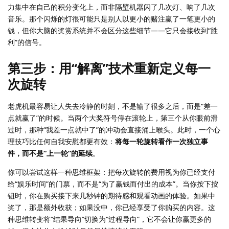
力集中在自己的积分变化上，而非隔壁机器闪了几次灯、响了几次
音乐。那个闪烁的灯很可能只是别人以更小的赌注赢了一笔更小的
钱，但你大脑的奖赏系统并不会区分这些细节——它只会接收到“胜
利”的信号。
第三步：用“解离”技术重新定义每一
次旋转
老虎机最容易让人失去冷静的时刻，不是输了很多之后，而是“差一
点就赢了”的时候。当两个大奖符号停在滚轮上，第三个从你眼前滑
过时，那种“我差一点就中了”的冲动会直接涌上喉头。此时，一个心
理技巧比任何自我安慰都更有效：
将每一轮旋转看作一次独立事
件，而不是“上一轮”的延续
。
你可以尝试这样一种思维框架：把每次旋转的费用视为你已经支付
给“娱乐时间”的门票，而不是“为了赢钱而付出的成本”。当你按下按
钮时，你在购买接下来几秒钟的期待感和观看动画的体验。如果中
奖了，那是额外收获；如果没中，你已经享受了你购买的内容。这
种思维转变将“结果导向”切换为“过程导向”，它不会让你赢更多的