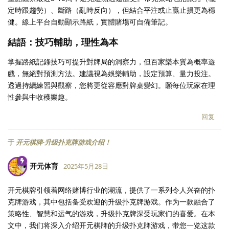
定時跟趨勢）、斷路（亂時反向），但結合平注或止贏止損更為穩
健。線上平台自動顯示路紙，實體賭場可自備筆記。
結語：技巧輔助，理性為本
掌握路紙記錄技巧可提升對牌局的洞察力，但百家樂本質為概率遊
戲，無絕對預測方法。建議視為娛樂輔助，設定預算、量力投注。
透過持續練習與觀察，您將更從容應對牌桌變幻。願每位玩家在理
性參與中收穫樂趣。
回复
于
开元棋牌-升级扑克牌游戏介绍！
开元体育
2025年5月28日
开元棋牌引领着网络赌博行业的潮流，提供了一系列令人兴奋的扑
克牌游戏，其中包括备受欢迎的升级扑克牌游戏。作为一款融合了
策略性、智慧和运气的游戏，升级扑克牌深受玩家们的喜爱。在本
文中，我们将深入介绍开元棋牌的升级扑克牌游戏，带您一览这款