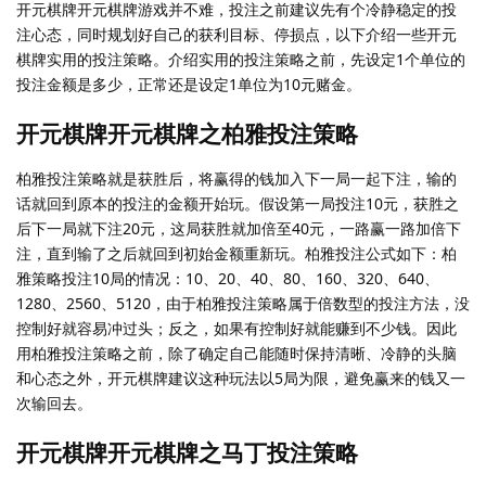
开元棋牌开元棋牌游戏并不难，投注之前建议先有个冷静稳定的投
注心态，同时规划好自己的获利目标、停损点，以下介绍一些开元
棋牌实用的投注策略。介绍实用的投注策略之前，先设定1个单位的
投注金额是多少，正常还是设定1单位为10元赌金。
开元棋牌开元棋牌之柏雅投注策略
柏雅投注策略就是获胜后，将赢得的钱加入下一局一起下注，输的
话就回到原本的投注的金额开始玩。假设第一局投注10元，获胜之
后下一局就下注20元，这局获胜就加倍至40元，一路赢一路加倍下
注，直到输了之后就回到初始金额重新玩。柏雅投注公式如下：柏
雅策略投注10局的情况：10、20、40、80、160、320、640、
1280、2560、5120，由于柏雅投注策略属于倍数型的投注方法，没
控制好就容易冲过头；反之，如果有控制好就能赚到不少钱。因此
用柏雅投注策略之前，除了确定自己能随时保持清晰、冷静的头脑
和心态之外，开元棋牌建议这种玩法以5局为限，避免赢来的钱又一
次输回去。
开元棋牌开元棋牌之马丁投注策略