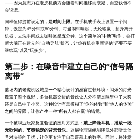
——因为意志力在老虎机前方会随着时间推移而衰减，而空钱包不
会说谎。
同样值得提前设定的，是
时间上限
。在手机或手表上设置一个闹
钟，设定为45分钟或60分钟。每当闹钟响起，无论输赢，起身离开
机器，去洗手间或去咖啡区坐五分钟。这个简单的“中断”动作，会打
断大脑正在建立的“自动导航”状态，让你有机会重新评估“还要不要
继续玩”以及“玩多少”。
第二步：在噪音中建立自己的“信号隔
离带”
赌场内的老虎机区域是一个精心设计的感官过载环境：闪烁的灯光
覆盖了整个视野，多台机器交错的音效让人分不清是隔壁中了大奖
还是自己中了小奖。这种设计有意模糊了“你的体验”和“他人的体验”
之间的界限，让你产生一种“所有人都在赢”的错觉。
一个被职业玩家反复验证的应对方式是：
戴上降噪耳机，播放一段
无歌词的、节奏稳定的背景音乐
。这层物理隔绝能降低外部听觉信
号对决策的干扰，让你更专注于自己屏幕上的数字。同时，将注意