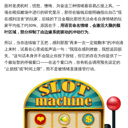
面对老虎机时，愤怒、懊悔、兴奋这三种情绪最容易占据上风。一
项在模拟赌场中进行的研究显示，那些在输钱后能明确指出自己“现
在感到沮丧”的玩家，后续的下注金额比那些无法命名自身情绪的玩
家平均低了约30%。原因在于，
用语言命名情绪，会激活大脑的额
叶区域，部分抑制了由边缘系统驱动的冲动行为
。
所以，当你连续输了五把，感到那股“再来一次一定能翻本”的冲动涌
上来时，试着在心里或低声说一句：“我现在感到挫败，我想追回损
失。”这句话本身并不会阻止你按下按钮，但它的存在为你提供了一
个极短暂的停顿窗口——在这个窗口内，你有机会调用预先设定的
“止损线”或“时间上限”，而不是被情绪直接接管行动。