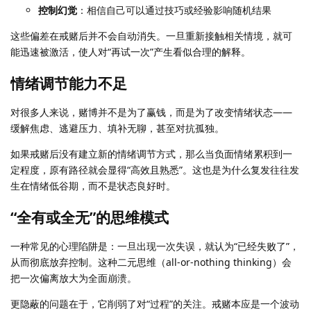
控制幻觉
：相信自己可以通过技巧或经验影响随机结果
这些偏差在戒赌后并不会自动消失。一旦重新接触相关情境，就可
能迅速被激活，使人对“再试一次”产生看似合理的解释。
情绪调节能力不足
对很多人来说，赌博并不是为了赢钱，而是为了改变情绪状态——
缓解焦虑、逃避压力、填补无聊，甚至对抗孤独。
如果戒赌后没有建立新的情绪调节方式，那么当负面情绪累积到一
定程度，原有路径就会显得“高效且熟悉”。这也是为什么复发往往发
生在情绪低谷期，而不是状态良好时。
“全有或全无”的思维模式
一种常见的心理陷阱是：一旦出现一次失误，就认为“已经失败了”，
从而彻底放弃控制。这种二元思维（all-or-nothing thinking）会
把一次偏离放大为全面崩溃。
更隐蔽的问题在于，它削弱了对“过程”的关注。戒赌本应是一个波动