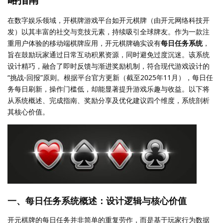
在数字娱乐领域，开棋牌游戏平台如开元棋牌（由开元网络科技开
发）以其丰富的社交与竞技元素，持续吸引全球牌友。作为一款注
重用户体验的移动端棋牌应用，开元棋牌确实设有
每日任务系统
，
旨在鼓励玩家通过日常互动积累资源，同时避免过度沉迷。该系统
设计精巧，融合了即时反馈与渐进奖励机制，符合现代游戏设计的
“挑战-回报”原则。根据平台官方更新（截至2025年11月），每日任
务每日刷新，操作门槛低，却能显著提升游戏乐趣与收益。以下将
从系统概述、完成指南、奖励分享及优化建议四个维度，系统剖析
其核心价值。
一、每日任务系统概述：设计逻辑与核心价值
开元棋牌的每日任务并非简单的重复劳作，而是基于玩家行为数据