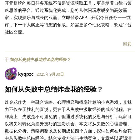
开元棋牌的每日任务系统不仅是资源获取工具，更是培养自律与策
略思维的平台。通过系统化完成，您将从休闲玩家蜕变为高效赢
家，实现娱乐与成长的双赢。立即登录APP，开启今日任务——或
许，下一个大奖正等待您的领取。如需更多个性化攻略，欢迎平台
社区交流。
回复
于
如何从失败中总结炸金花的经验？
kyqpzc
2025年9月30日
如何从失败中总结炸金花的经验？
炸金花作为一种融合策略、心理博弈和概率计算的扑克游戏，其魅
力不仅在于胜利的喜悦，更在于从失败中汲取经验的成长过程。在
牌桌上，失败是不可避免的，但通过系统化的反思与分析，玩家可
以将失利转化为提升技巧的宝贵机会。本文将从失败的心理管理、
数据化分析、策略调整以及长期成长四个方面，探讨如何在炸金花
中从失败中总结经验。结合专业方法与生动案例，文章将以逻辑清