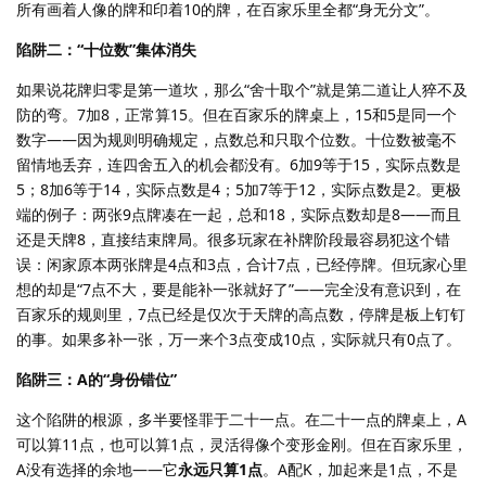
所有画着人像的牌和印着10的牌，在百家乐里全都“身无分文”。
陷阱二：“十位数”集体消失
如果说花牌归零是第一道坎，那么“舍十取个”就是第二道让人猝不及
防的弯。7加8，正常算15。但在百家乐的牌桌上，15和5是同一个
数字——因为规则明确规定，点数总和只取个位数。十位数被毫不
留情地丢弃，连四舍五入的机会都没有。6加9等于15，实际点数是
5；8加6等于14，实际点数是4；5加7等于12，实际点数是2。更极
端的例子：两张9点牌凑在一起，总和18，实际点数却是8——而且
还是天牌8，直接结束牌局。很多玩家在补牌阶段最容易犯这个错
误：闲家原本两张牌是4点和3点，合计7点，已经停牌。但玩家心里
想的却是“7点不大，要是能补一张就好了”——完全没有意识到，在
百家乐的规则里，7点已经是仅次于天牌的高点数，停牌是板上钉钉
的事。如果多补一张，万一来个3点变成10点，实际就只有0点了。
陷阱三：A的“身份错位”
这个陷阱的根源，多半要怪罪于二十一点。在二十一点的牌桌上，A
可以算11点，也可以算1点，灵活得像个变形金刚。但在百家乐里，
A没有选择的余地——它
永远只算1点
。A配K，加起来是1点，不是