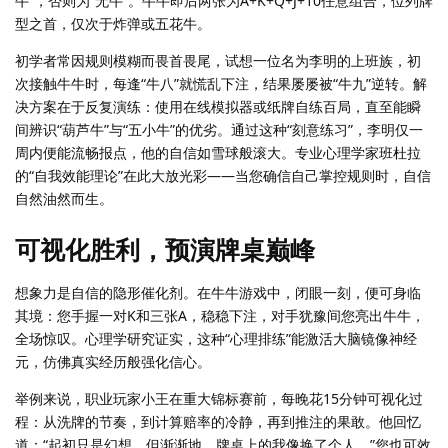
牛”，否则为“无牛”。牛牛即后两张为A+K+Q+J+10任意组合，位列牌
型之首，仅次于炸弹或五花牛。
初学者常因规则模糊而畏首畏尾，试想一位名为李明的上班族，初
次接触牛牛时，每逢“牛八”就慌乱下注，结果屡屡被“牛九”逆转。解
决方案在于反复演练：使用在线模拟器或纸牌自练百局，直至能瞬
间辨识“葫芦牛”与“五小牛”的优劣。通过这种“刻意练习”，李明仅一
周内便能流畅报点，他的自信如雪球般滚大。专业心理学家班杜拉
的“自我效能理论”在此大放光彩——当您确信自己掌控规则时，自信
自然油然而生。
可视化胜利，预演牌桌巅峰
想象力是自信的隐形催化剂。在牛牛游戏中，闭眼一刻，便可身临
其境：您手握一对K和三张A，稳稳下注，对手犹豫间您亮出牛牛，
全场惊叹。心理学研究证实，这种“心理排练”能激活大脑镜像神经
元，仿佛真实经历般强化信心。
举例来说，职业玩家小王在重大锦标赛前，每晚花15分钟可视化过
程：从洗牌的节奏，到计算赔率的冷静，再到推注的果敢。他回忆
道：“起初只是幻想，但渐渐地，牌桌上的我像换了个人。”您也可效