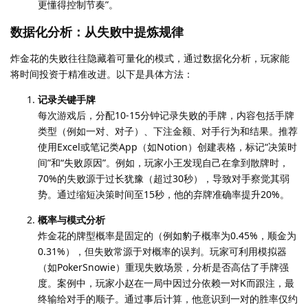
更懂得控制节奏”。
数据化分析：从失败中提炼规律
炸金花的失败往往隐藏着可量化的模式，通过数据化分析，玩家能
将时间投资于精准改进。以下是具体方法：
记录关键手牌
每次游戏后，分配10-15分钟记录失败的手牌，内容包括手牌
类型（例如一对、对子）、下注金额、对手行为和结果。推荐
使用Excel或笔记类App（如Notion）创建表格，标记“决策时
间”和“失败原因”。例如，玩家小王发现自己在拿到散牌时，
70%的失败源于过长犹豫（超过30秒），导致对手察觉其弱
势。通过缩短决策时间至15秒，他的弃牌准确率提升20%。
概率与模式分析
炸金花的牌型概率是固定的（例如豹子概率为0.45%，顺金为
0.31%），但失败常源于对概率的误判。玩家可利用模拟器
（如PokerSnowie）重现失败场景，分析是否高估了手牌强
度。案例中，玩家小赵在一局中因过分依赖一对K而跟注，最
终输给对手的顺子。通过事后计算，他意识到一对的胜率仅约