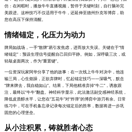
仿：在闲暇时，播放牛牛直播视频，暂停于关键时刻，自行脑补完
美跟进。这种技巧不仅适用于牛牛，还延伸至德州扑克等博弈，助
您在高压下保持清醒。
情绪锚定，化压力为动力
牌局如战场，一手“散牌”易引发焦虑，进而放大失误。关键在于“情
绪锚定”：预设生理信号提醒自己回归平静。例如，深呼吸三次，或
轻敲桌面两次，作为“重置键”。
一位资深玩家阿华分享了他的故事：在一次线上牛牛对决中，他连
输三局，心生烦躁，正欲弃牌时，忆起锚定技巧——深吸气，默念
“牌来牌去，我自稳如山”。结果，下局他精准弃掉“牛二”，诱敌跟
注，最终以“牛牛”翻盘。神经科学显示，此法激活副交感神经系统，
降低皮质醇水平，让您在“五花牛”对“炸弹”的博弈中游刃有余。日常
练习中，可在手机备忘录记录每次锚定后的胜率，数据将进一步巩
固您的心理堡垒。
从小注积累，铸就胜者心态