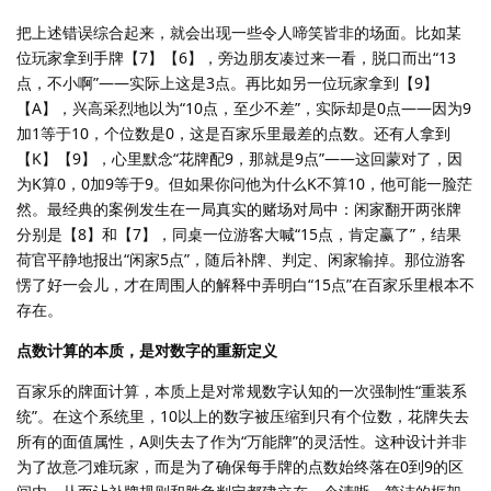
把上述错误综合起来，就会出现一些令人啼笑皆非的场面。比如某
位玩家拿到手牌【7】【6】，旁边朋友凑过来一看，脱口而出“13
点，不小啊”——实际上这是3点。再比如另一位玩家拿到【9】
【A】，兴高采烈地以为“10点，至少不差”，实际却是0点——因为9
加1等于10，个位数是0，这是百家乐里最差的点数。还有人拿到
【K】【9】，心里默念“花牌配9，那就是9点”——这回蒙对了，因
为K算0，0加9等于9。但如果你问他为什么K不算10，他可能一脸茫
然。最经典的案例发生在一局真实的赌场对局中：闲家翻开两张牌
分别是【8】和【7】，同桌一位游客大喊“15点，肯定赢了”，结果
荷官平静地报出“闲家5点”，随后补牌、判定、闲家输掉。那位游客
愣了好一会儿，才在周围人的解释中弄明白“15点”在百家乐里根本不
存在。
点数计算的本质，是对数字的重新定义
百家乐的牌面计算，本质上是对常规数字认知的一次强制性“重装系
统”。在这个系统里，10以上的数字被压缩到只有个位数，花牌失去
所有的面值属性，A则失去了作为“万能牌”的灵活性。这种设计并非
为了故意刁难玩家，而是为了确保每手牌的点数始终落在0到9的区