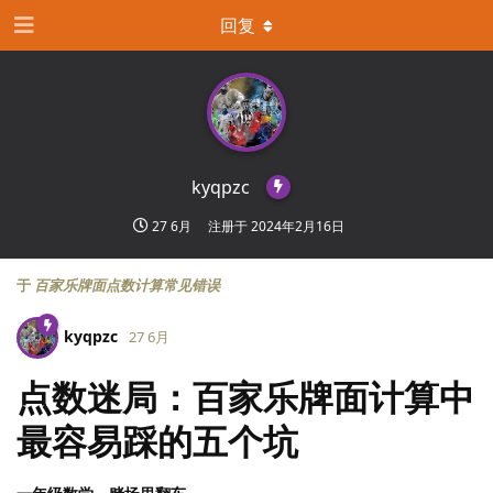
回复
kyqpzc
27 6月
注册于
2024年2月16日
于
百家乐牌面点数计算常见错误
kyqpzc
27 6月
点数迷局：百家乐牌面计算中
最容易踩的五个坑