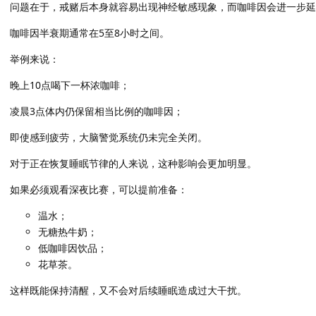
问题在于，戒赌后本身就容易出现神经敏感现象，而咖啡因会进一步延
咖啡因半衰期通常在5至8小时之间。
举例来说：
晚上10点喝下一杯浓咖啡；
凌晨3点体内仍保留相当比例的咖啡因；
即使感到疲劳，大脑警觉系统仍未完全关闭。
对于正在恢复睡眠节律的人来说，这种影响会更加明显。
如果必须观看深夜比赛，可以提前准备：
温水；
无糖热牛奶；
低咖啡因饮品；
花草茶。
这样既能保持清醒，又不会对后续睡眠造成过大干扰。