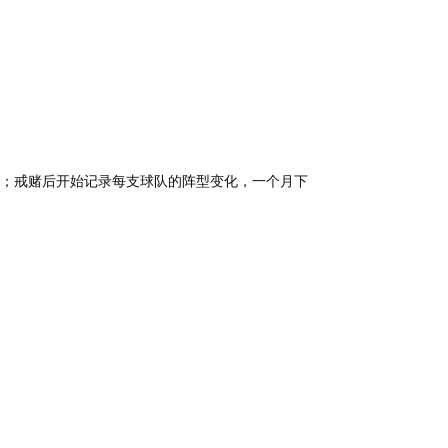
；戒赌后开始记录每支球队的阵型变化，一个月下