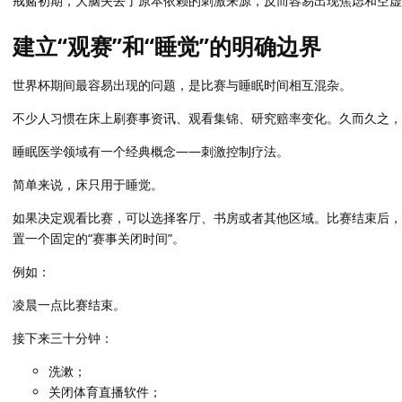
戒赌初期，大脑失去了原本依赖的刺激来源，反而容易出现焦虑和空虚
建立“观赛”和“睡觉”的明确边界
世界杯期间最容易出现的问题，是比赛与睡眠时间相互混杂。
不少人习惯在床上刷赛事资讯、观看集锦、研究赔率变化。久而久之
睡眠医学领域有一个经典概念——刺激控制疗法。
简单来说，床只用于睡觉。
如果决定观看比赛，可以选择客厅、书房或者其他区域。比赛结束后，
置一个固定的“赛事关闭时间”。
例如：
凌晨一点比赛结束。
接下来三十分钟：
洗漱；
关闭体育直播软件；