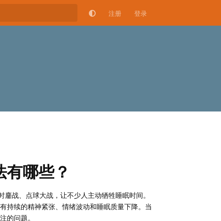
注册
登录
法有哪些？
加时鏖战、点球大战，让不少人主动牺牲睡眠时间。
有持续的精神紧张、情绪波动和睡眠质量下降。当
注的问题。