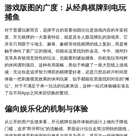
游戏版图的广度：从经典棋牌到电玩
捕鱼
对于普通玩家而言，选择平台的首要动因往往是游戏内容的丰富程
度。开元棋牌的一大显著特征，就是其令人眼花缭乱的游戏库。它
并非只局限于斗地主、麻将、象棋等传统棋牌的线上复刻，而是将
触手伸向了更广泛的领域。你能在这里找到炸金花、牛牛、德州扑
克等具有较强竞技性的玩法，也能看到诸如捕鱼、街机电玩等纯粹
的休闲调剂项目。这种布局策略，类似于构建了一座大型线上游戏
城：无论你是追求智力博弈的棋牌爱好者，还是只想在碎片时间里
体验一把刺激视觉效果的休闲玩家，似乎都能在里面找到对应的“摊
位”。对于不满足于单一玩法的玩家来说，这种一站式体验确实省去
了在不同App之间来回切换的繁琐。
偏向娱乐化的机制与体验
从公开的用户反馈来看，开元棋牌在操作体验的设计上倾向于降低
门槛，追求“即开即玩”的流畅感。界面设计往往走简洁明快的路线，
游戏加载速度和画面响应被多次提及为亮点，甚至在一些评测中被