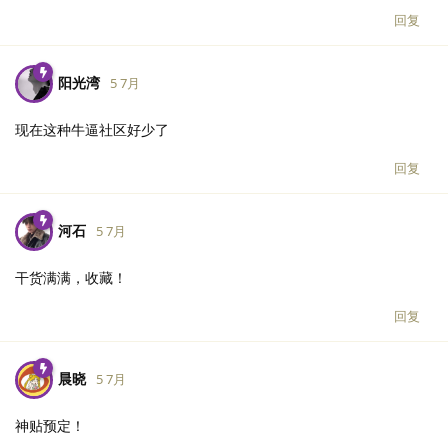
回复
阳光湾
5 7月
现在这种牛逼社区好少了
回复
河石
5 7月
干货满满，收藏！
回复
晨晓
5 7月
神贴预定！