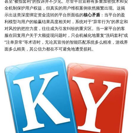
甚至“被指套利”的投诉并不少见。尽管平台宣称有多重加密技术和安
全机制保护用户权益，但真实的用户维权案例依然频繁出现。这揭
示出这类深度绑定资金流转的平台所面临的
核心矛盾
：当平台的盈
利模型与用户的输赢结果高度相关时，系统对于“异常行为”的界定和
对风控的把控力度，往往成为引发纠纷的重灾区。当一家平台的客
服在回复用户关于大额提现问题时，只会机械化地重复“洗码套利”或
“注单异常”等术语时，无论其宣传的智能匹配系统多么精准，游戏界
面多么精美，其公信力都在不可避免地遭受损耗。