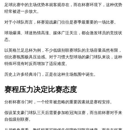
足球比赛中的主场优势本就客观存在，而在杯赛环境下，这种优势
经常被进一步放大。
对于小球队而言，杯赛迎战豪门往往是赛季最重要的一场比赛。
球场爆满、球迷热情高涨、媒体广泛关注，都会激发球员的竞技状
态。
以英格兰足总杯为例，不少低级别联赛球队的主场容量虽然有限，
但比赛氛围极具压迫感。对于习惯大型球场的豪门球队来说，这种
特殊环境有时反而增加了适应难度。
历史上许多经典冷门，正是在这种主场氛围中诞生。
赛程压力决定比赛态度
分析杯赛冷门时，一个经常被忽略的重要因素就是赛程安排。
假设某支豪门球队三天后需要参加欧冠淘汰赛，而当前杯赛对手来
自低级别联赛。
从战略角度看，教练组更可能优先保障欧冠阵容健康，而非在杯赛