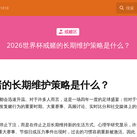
1818
戒赌区
2026世界杯戒赌的长期维护策略是什么？
戒赌的长期维护策略是什么？
都会迅速升温。对于许多人而言，这是一场四年一度的足球盛宴；但对于
发复赌行为的重要时期。大量赛事、高频讨论、实时比分和社交媒体上的
停止下注，而是在停止之后长期维持新的生活方式。心理学研究显示，许
重大赛事、节假日或压力事件出现时，过去的习惯容易重新被激活。因此，