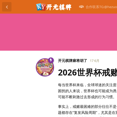
合作联系TG:@hezuo
开元棋牌麻将胡了
17 6月
2026世界杯
每当世界杯来临，全球球迷的关注度
困扰的人来说，世界杯也可能成为诱
可能不断刺激过去形成的行为习惯。
事实上，戒赌最困难的部分往往不是
题都存在“复发风险周期”，尤其是在