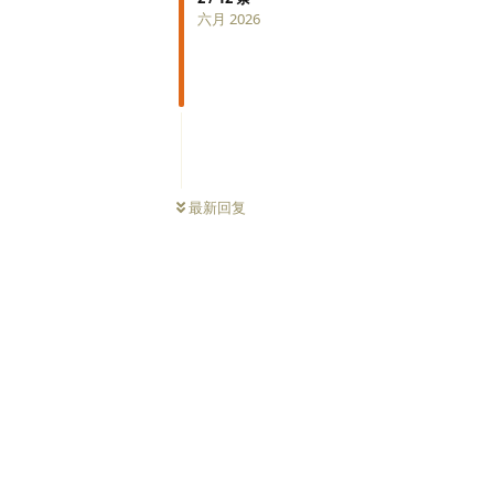
六月 2026
最新回复