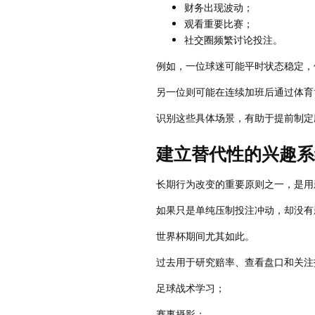
财务出现波动；
观看重要比赛；
社交圈频繁讨论投注。
例如，一位球迷可能平时状态稳定，
另一位则可能在连续加班后通过体育
识别这些具体场景，有助于提前制定
建立替代性的兴趣系
长期行为改变的重要原则之一，是用
如果只是单纯压制投注冲动，却没有
世界杯期间尤其如此。
过去用于研究赔率、查看盘口和关注
足球战术学习；
赛事摄影；