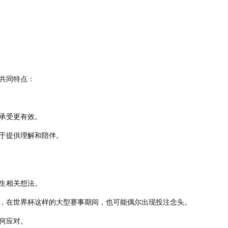
共同特点：
承受更有效。
于提供理解和陪伴。
生相关想法。
，在世界杯这样的大型赛事期间，也可能偶尔出现投注念头。
何应对。