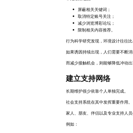
屏蔽相关关键词；
取消特定账号关注；
减少浏览博彩论坛；
限制相关内容推荐。
行为科学研究发现，环境设计往往比
如果诱因持续出现，人们需要不断消
而减少接触机会，则能够降低冲动出
建立支持网络
长期维护很少依靠个人单独完成。
社会支持系统在其中发挥重要作用。
家人、朋友、伴侣以及专业支持人员
例如：