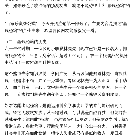
法，如果缺乏了较准确的预测功夫，就绝不能称得上为“赢钱秘籍”的
了。
“百家乐赢钱公式”，今天开始注销第一部分了。主要内容是描述“赢
钱秘籍”的产生由来，希望各位网友能够拨冗一看。
（二）赢钱秘籍的历史
六十年代时期，一位公司小职员林先先（现在已经是一位名人，拥
有很多物业、生意，身家估计超过五亿元）， 在一个很偶然的机缘
中结识了一位姓胡的赌博专家。
这个赌博专家知识渊博，学问广泛，从言谈间他知道林先生喜欢赌
钱，但赌术不精，弄至一身重债。专家见林先生为人正直，乐于助
人，而且颇有上进心，觉得林先生是一个值得相交的朋友。在一个
晚上，专家找到林先生彻夜长谈，告知他一个赌钱必赢的秘籍。
胡君透露出此秘籍，是他运用博奕学和统计学的专门知识研究而
成。经过无数次实践，从未输过钱，可以说是百战百胜！但胡君告
诫林先生：运用此“秘籍”，虽然很快可以发达，但是发达之后，就要
发财立品，多做善事，帮助贫困的人，为社会出一分力。当时香港
社会并非现在如此繁荣，很多人失业或只有很低的收入，度日艰