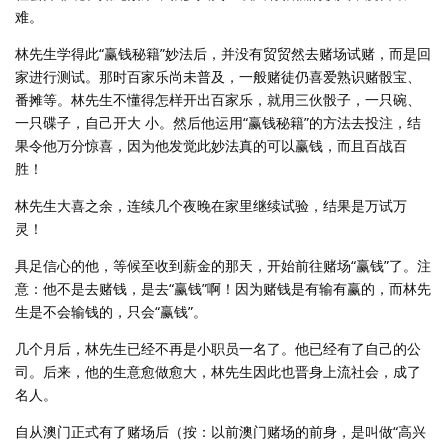
难。
林先生学得此“赢钱秘籍”妙法后，并没有贸贸然去赌场试赌，而是回
家进行测试。那时百家乐尚未普及，一般赌徒仍喜爱熟识赌骰宝、
番摊等。林先生不懂得怎样开出百家乐，就用三伙骰子，一只碗、
一只碟子，自己开大 小。然后他运用“赢钱秘籍”的方法去投注，结
果令他万分惊喜，因为他发觉此妙法真的可以赢钱，而且百战百
胜！
林先生大喜之余，连续几个夜晚在家里继续试验，结果是万试万
灵！
具足信心的他，等候至收到薪金的那天，开始前往赌场“赢钱”了。注
意：他不是去赌钱，是去“赢钱”啊！因为赌钱是有输有赢的，而林先
生是不会输钱的，只会“赢钱”。
几个月后，林先生已经不再是小职员一名了。他已经有了自己的公
司。后来，他的生意愈做愈大，林先生因此也晋身上流社会，成了
名人。
自从澳门正式有了赌场后（按：以前澳门赌场的前身，是叫做“高兴