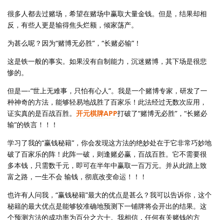
很多人都去过赌场，希望在赌场中赢取大量金钱。但是，结果却相
反，有些人更是输得焦头烂额，倾家荡产。
为甚么呢？因为“赌博无必胜”，“长赌必输”！
这是铁一般的事实。如果没有自制能力，沉迷赌博，其下场是很悲
惨的。
但是—-“世上无难事，只怕有心人”。我是一个赌博专家，研发了一
种神奇的方法，能够轻易地战胜了百家乐！此法经过无数次应用，
证实真的是百战百胜。
开元棋牌APP
打破了“赌博无必胜”，“长赌必
输”的铁言！！！
学习了我的“赢钱秘籍”，你会发现这方法的绝妙处在于它非常巧妙地
破了百家乐的阵！此阵一破，则逢赌必赢，百战百胜。它不需要很
多本钱，只需数千元，即可在半年中赢取一百万元。并从此踏上致
富之路，一生不会 输钱，彻底改变命运！！！
也许有人问我，“赢钱秘籍”最大的优点是甚么？我可以告诉你，这个
秘籍的最大优点是能够较准确地预测下一铺牌将会开出的结果。这
个预测方法的成功率为百分之六十。我相信，任何有关赌钱的方