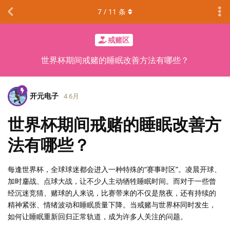
7
/
11
条
戒赌区
世界杯期间戒赌的睡眠改善方法有哪些？
开元电子
4 6月
世界杯期间戒赌的睡眠改善方
法有哪些？
每逢世界杯，全球球迷都会进入一种特殊的“赛事时区”。凌晨开球、
加时鏖战、点球大战，让不少人主动牺牲睡眠时间。而对于一些曾
经沉迷竞猜、赌球的人来说，比赛带来的不仅是熬夜，还有持续的
精神紧张、情绪波动和睡眠质量下降。当戒赌与世界杯同时发生，
如何让睡眠重新回归正常轨道，成为许多人关注的问题。