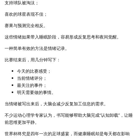
支持球队被淘汰；
喜欢的球星表现不佳；
赛果与预测完全相反。
这些情绪如果带入睡眠阶段，容易形成反复思考和夜间觉醒。
一种简单有效的方法是情绪记录。
比赛结束后，用几分钟写下：
今天的比赛感受；
当前情绪评分；
最关注的事件；
明天需要做的事情。
当情绪被写出来后，大脑会减少反复加工信息的需求。
不少运动心理学专家认为，书写能够帮助大脑完成“认知卸载”，让睡
前思维更加平静。
世界杯终究是四年一次的足球盛宴，而健康睡眠却是每天都在影响