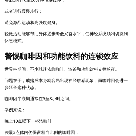
或者进行缓慢步行；
避免激烈运动和高强度健身。
轻微活动能够帮助身体逐步降低兴奋水平，使神经系统顺利切换到
休息模式。
警惕咖啡因和功能饮料的连锁效应
世界杯期间，不少球迷依靠咖啡、浓茶和功能饮料支撑熬夜。
问题在于，戒赌后本身就容易出现神经敏感现象，而咖啡因会进一
步延长这种状态。
咖啡因半衰期通常在5至8小时之间。
举例来说：
晚上10点喝下一杯浓咖啡；
凌晨3点体内仍保留相当比例的咖啡因；