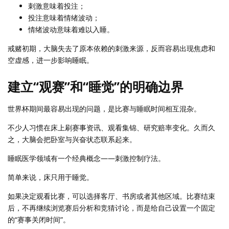
刺激意味着投注；
投注意味着情绪波动；
情绪波动意味着难以入睡。
戒赌初期，大脑失去了原本依赖的刺激来源，反而容易出现焦虑和
空虚感，进一步影响睡眠。
建立“观赛”和“睡觉”的明确边界
世界杯期间最容易出现的问题，是比赛与睡眠时间相互混杂。
不少人习惯在床上刷赛事资讯、观看集锦、研究赔率变化。久而久
之，大脑会把卧室与兴奋状态联系起来。
睡眠医学领域有一个经典概念——刺激控制疗法。
简单来说，床只用于睡觉。
如果决定观看比赛，可以选择客厅、书房或者其他区域。比赛结束
后，不再继续浏览赛后分析和竞猜讨论，而是给自己设置一个固定
的“赛事关闭时间”。