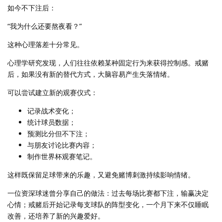
如今不下注后：
“我为什么还要熬夜看？”
这种心理落差十分常见。
心理学研究发现，人们往往依赖某种固定行为来获得控制感。戒赌
后，如果没有新的替代方式，大脑容易产生失落情绪。
可以尝试建立新的观赛仪式：
记录战术变化；
统计球员数据；
预测比分但不下注；
与朋友讨论比赛内容；
制作世界杯观赛笔记。
这样既保留足球带来的乐趣，又避免赌博刺激持续影响情绪。
一位资深球迷曾分享自己的做法：过去每场比赛都下注，输赢决定
心情；戒赌后开始记录每支球队的阵型变化，一个月下来不仅睡眠
改善，还培养了新的兴趣爱好。