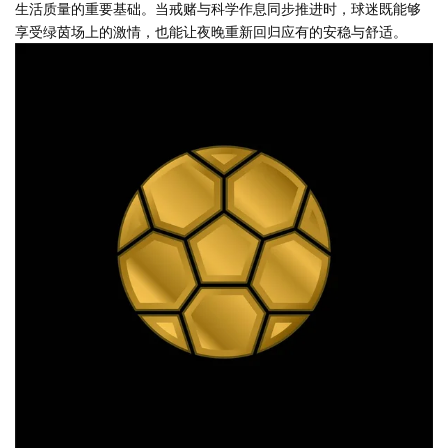
生活质量的重要基础。当戒赌与科学作息同步推进时，球迷既能够
享受绿茵场上的激情，也能让夜晚重新回归应有的安稳与舒适。