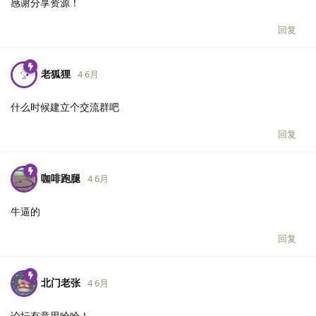
感谢分享资源！
回复
老狐狸
4 6月
什么时候建立个交流群吧
回复
咖啡跑腿
4 6月
牛逼的
回复
北门老张
4 6月
论坛有意思哈哈！