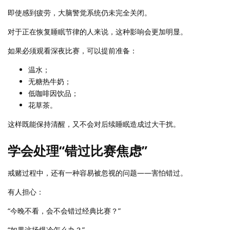
即使感到疲劳，大脑警觉系统仍未完全关闭。
对于正在恢复睡眠节律的人来说，这种影响会更加明显。
如果必须观看深夜比赛，可以提前准备：
温水；
无糖热牛奶；
低咖啡因饮品；
花草茶。
这样既能保持清醒，又不会对后续睡眠造成过大干扰。
学会处理“错过比赛焦虑”
戒赌过程中，还有一种容易被忽视的问题——害怕错过。
有人担心：
“今晚不看，会不会错过经典比赛？”
“如果这场爆冷怎么办？”