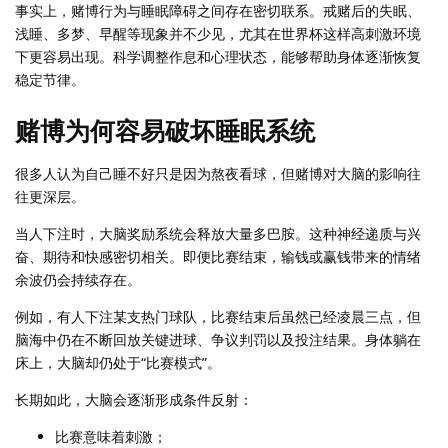
事实上，赌博行为与睡眠障碍之间存在密切联系。戒赌后的失眠、
浅睡、多梦、早醒等现象并不少见，尤其在世界杯这样高刺激环境
下更容易出现。科学调整作息和心理状态，能够帮助身体逐渐恢复
稳定节律。
赌博为何容易破坏睡眠系统
很多人认为自己睡不好只是因为熬夜看球，但赌博对大脑的影响往
往更深层。
当人下注时，大脑奖励系统会释放大量多巴胺。这种神经递质与兴
奋、期待和快感密切相关。即便比赛结束，输钱或赢钱带来的情绪
余波仍会持续存在。
例如，有人下注某支热门球队，比赛结束后虽然已经凌晨三点，但
脑海中仍在不断回放关键进球、争议判罚以及投注结果。身体躺在
床上，大脑却仍处于“比赛模式”。
长期如此，大脑会逐渐形成条件反射：
比赛意味着刺激；