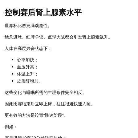
控制赛后肾上腺素水平
世界杯比赛充满戏剧性。
绝杀进球、红牌争议、点球大战都会引发肾上腺素飙升。
人体在高度兴奋状态下：
心率加快；
血压升高；
体温上升；
皮质醇增加。
这些变化与睡眠所需的生理条件完全相反。
因此比赛结束后立即上床，往往很难快速入睡。
更有效的方法是设置“降速阶段”。
例如：
赛后进行10至20分钟轻度拉伸；