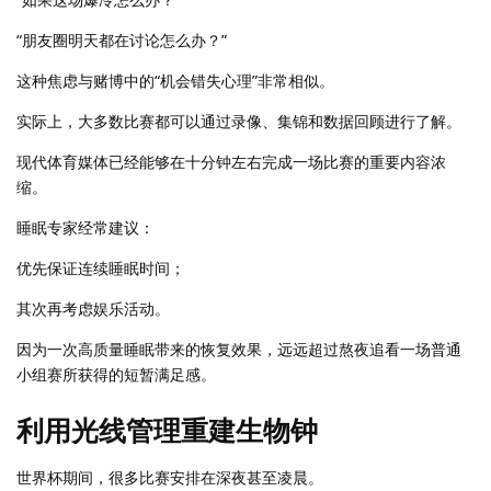
“朋友圈明天都在讨论怎么办？”
这种焦虑与赌博中的“机会错失心理”非常相似。
实际上，大多数比赛都可以通过录像、集锦和数据回顾进行了解。
现代体育媒体已经能够在十分钟左右完成一场比赛的重要内容浓
缩。
睡眠专家经常建议：
优先保证连续睡眠时间；
其次再考虑娱乐活动。
因为一次高质量睡眠带来的恢复效果，远远超过熬夜追看一场普通
小组赛所获得的短暂满足感。
利用光线管理重建生物钟
世界杯期间，很多比赛安排在深夜甚至凌晨。