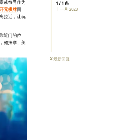
案或符号作为
1
/
1
条
开元棋牌
同
十一月 2023
离拉近，让玩
靠近门的位
，如按摩、美
最新回复