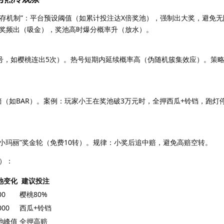
库存机制”：平台预设阈值（如累计投注达X倍奖池），强制出大奖，避免无
奖频出（吸金），奖池高时爆分概率升（放水）。
热号，如樱桃连出5次）。热号短期内延续概率高（伪随机簇集效应）。策略
赔（如BAR）。案例：玩家小王在奖池破3万元时，全押西瓜+铃铛，跑灯停
小玛丽”奖金轮（免费10转）。规律：小奖后追中赔，避免高赔空转。
）：
池变化
建议投注
00
樱桃80%
000
西瓜+铃铛
池峰值
全押高赔