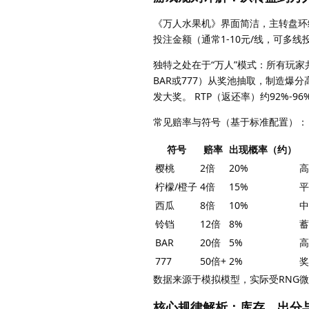
《万人水果机》界面简洁，主转盘环
投注金额（通常1-10元/线，可多
独特之处在于“万人”模式：所有玩家
BAR或777）从奖池抽取，制造爆
发大奖。 RTP（返还率）约92%-9
常见赔率与符号（基于标准配置）：
符号
赔率
出现概率（约）
樱桃
2倍
20%
高
柠檬/橙子
4倍
15%
平
西瓜
8倍
10%
中
铃铛
12倍
8%
蓄
BAR
20倍
5%
高
777
50倍+
2%
奖
数据来源于模拟模型，实际受RNG
核心规律解析：库存、出分