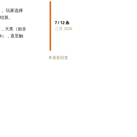
）。玩家选择
率结算。
7
/
12
条
算，大奖（如全
二月 2026
%），直至触
最新回复