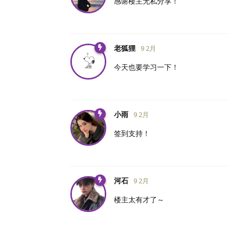
感谢楼主无私分享！
老狐狸
9 2月
今天也要学习一下！
小雨
9 2月
签到支持！
河石
9 2月
楼主太有才了～