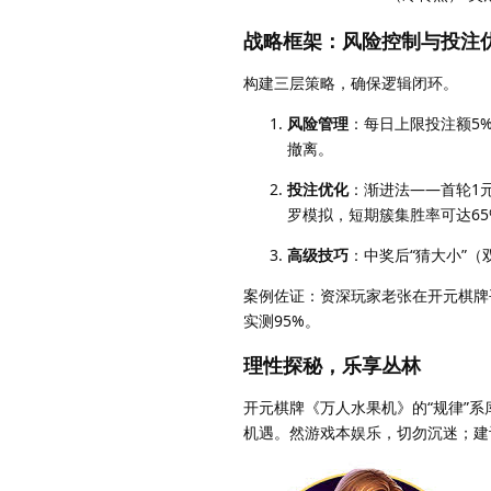
战略框架：风险控制与投注
构建三层策略，确保逻辑闭环。
风险管理
：每日上限投注额5%
撤离。
投注优化
：渐进法——首轮1
罗模拟，短期簇集胜率可达65
高级技巧
：中奖后“猜大小”（
案例佐证：资深玩家老张在开元棋牌平
实测95%。
理性探秘，乐享丛林
开元棋牌《万人水果机》的“规律”
机遇。然游戏本娱乐，切勿沉迷；建