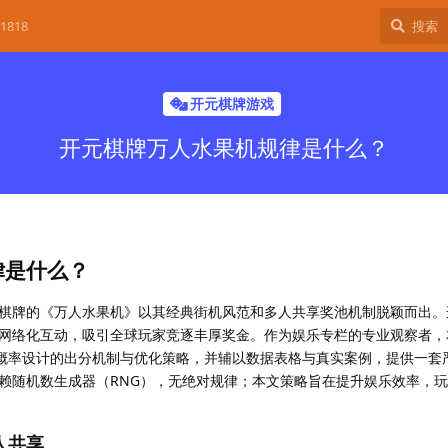
1818
开元棋牌游戏
开元棋牌万人水果机规律是什么？
律是什么？
棋牌的《万人水果机》以其经典街机风范和多人共享奖池机制脱颖而出。
网络化互动，吸引全球玩家竞逐丰厚奖金。作为娱乐专栏的专业观察者，
于概率设计的出分机制与优化策略，并辅以数据表格与真实案例，提供一套
赖随机数生成器（RNG），无绝对规律；本文策略旨在提升娱乐效率，
人共享