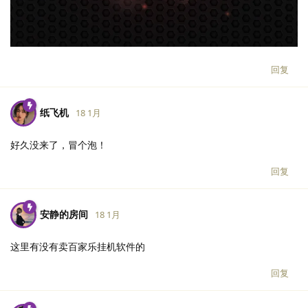
回复
纸飞机
18 1月
好久没来了，冒个泡！
回复
安静的房间
18 1月
这里有没有卖百家乐挂机软件的
回复