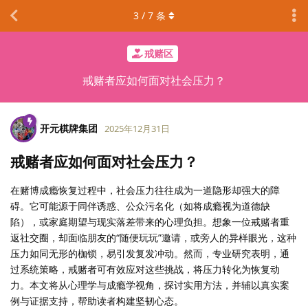
3
/
7
条
戒赌区
戒赌者应如何面对社会压力？
开元棋牌集团
2025年12月31日
戒赌者应如何面对社会压力？
在赌博成瘾恢复过程中，社会压力往往成为一道隐形却强大的障
碍。它可能源于同伴诱惑、公众污名化（如将成瘾视为道德缺
陷），或家庭期望与现实落差带来的心理负担。想象一位戒赌者重
返社交圈，却面临朋友的“随便玩玩”邀请，或旁人的异样眼光，这种
压力如同无形的枷锁，易引发复发冲动。然而，专业研究表明，通
过系统策略，戒赌者可有效应对这些挑战，将压力转化为恢复动
力。本文将从心理学与成瘾学视角，探讨实用方法，并辅以真实案
例与证据支持，帮助读者构建坚韧心态。