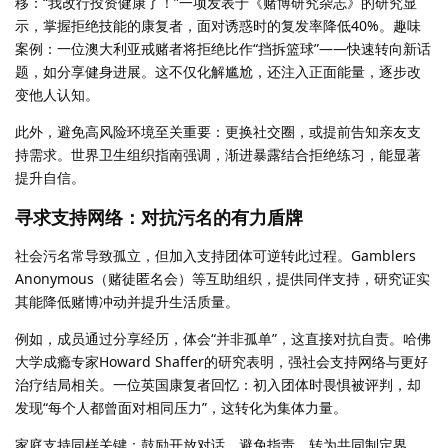
移：“我改行投资健康了！”一项发表于《赌博研究杂志》的研究显
示，掌握拒绝技能的康复者，面对诱惑时的复发率降低40%。趣味
案例：一位澳大利亚戒赌者将拒绝比作“挡拆篮球”——快速转向新话
题，如分享健身进展。这不仅化解尴尬，还注入正面能量，逐步改
变他人认知。
此外，避免高风险环境至关重要：更换社交圈，或提前告知亲友支
持需求。世界卫生组织指南强调，渐进暴露结合拒绝练习，能显著
提升自信。
寻求支持网络：对抗污名的有力盾牌
社会污名常导致孤立，但加入支持团体可逆转此过程。Gamblers
Anonymous（赌徒匿名会）等互助组织，提供同伴支持，研究证实
其能降低赌博冲动并提升生活质量。
例如，成员通过分享经历，体会“并非孤单”，这直接对抗自责。哈佛
大学成瘾专家Howard Shaffer的研究表明，强社会支持网络与更好
治疗结局相关。一位英国康复者回忆：初入团体时畏惧被评判，却
发现“每个人都曾面对相同压力”，这转化为集体力量。
家庭支持同样关键：鼓励开放对话，避免指责，转为共同制定界