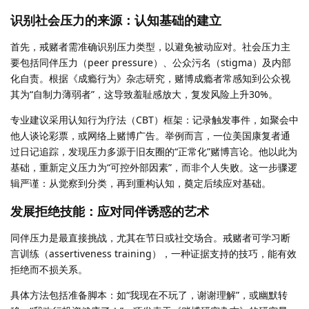
识别社会压力的来源：认知基础的建立
首先，戒赌者需准确识别压力类型，以避免被动应对。社会压力主
要包括同伴压力（peer pressure）、公众污名（stigma）及内部
化自责。根据《成瘾行为》杂志研究，赌博成瘾者常感知到公众视
其为“自制力薄弱者”，这导致羞耻感放大，复发风险上升30%。
专业建议采用认知行为疗法（CBT）框架：记录触发事件，如聚会中
他人谈论彩票，或网络上赌博广告。举例而言，一位美国康复者通
过日记追踪，发现压力多源于旧友圈的“正常化”赌博言论。他以此为
基础，重新定义压力为“可控外部因素”，而非个人失败。这一步骤逻
辑严谨：从觉察到分类，再到重构认知，奠定后续应对基础。
发展拒绝技能：应对同伴诱惑的艺术
同伴压力是最直接挑战，尤其在节日或社交场合。戒赌者可学习断
言训练（assertiveness training），一种证据支持的技巧，能有效
拒绝而不损关系。
具体方法包括准备脚本：如“我现在不玩了，谢谢理解”，或幽默转