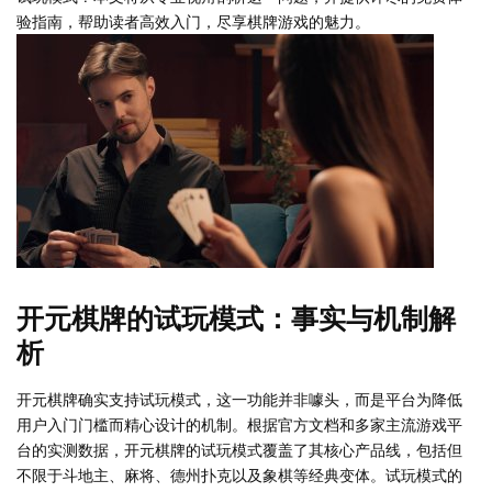
验指南，帮助读者高效入门，尽享棋牌游戏的魅力。
开元棋牌的试玩模式：事实与机制解
析
开元棋牌确实支持试玩模式，这一功能并非噱头，而是平台为降低
用户入门门槛而精心设计的机制。根据官方文档和多家主流游戏平
台的实测数据，开元棋牌的试玩模式覆盖了其核心产品线，包括但
不限于斗地主、麻将、德州扑克以及象棋等经典变体。试玩模式的