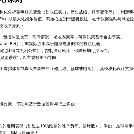
构化分析赛事相关变量（如队伍实力、历史战绩、赔率变化等），制定明
EV）或最大化娱乐价值。其核心区别于随机投注，在于数据驱动与风险
循以下原则：
，包括队伍状态、伤病情况、场地因素等，确保决策基于全面事实。
Value Bet），即实际胜率高于赔率隐含概率的投注机会。
固定比例或凯利公式），控制波动风险，保障长期可持续性。
“赌徒谬误”，以客观数据为导向。
于虚拟体育或真人赛事投注（如足球、篮球或电竞），其模块化设计支持
键要素，每项均基于数据逻辑与行业实践：
方的近期表现（如过去10场比赛的胜平负率、进球数）。例如，足球赛事
率高，则A队胜面更大。