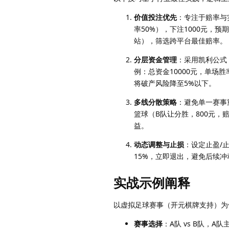
价值投注优先
：专注于赔率与
率50%），下注1000元，预期收益
站），筛选跨平台最佳赔率。
分层资金管理
：采用凯利公式（下注
例：总资金10000元，单场胜率60%，赔
将破产风险降至5%以下。
多线分散策略
：避免单一赛事重
篮球（B队让分胜，800元，赔
益。
动态调整与止损
：设定止盈/
15%，立即退出，避免后续
实战示例阐释
以虚拟足球赛事（开元棋牌支持）为例
赛事选择
：A队 vs B队，A