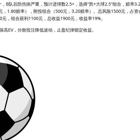
个，B队后防伤病严重，预计进球数2.5+，选择“胜+大球2.5”组合，赔率3.
元，1.80赔率），附投组合（500元，3.20赔率）。总风险1500元，占资
00元，组合获利1100元，总收益1900元，收益率19%。
保高EV，分散投注降低波动，止盈纪律锁定收益。