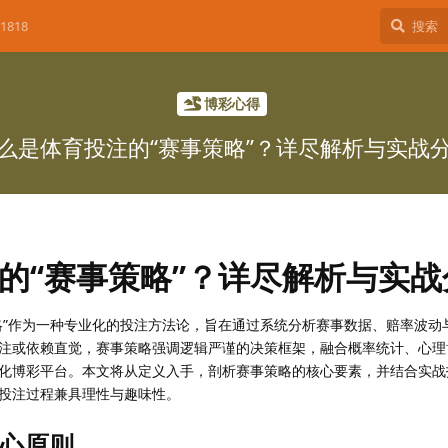
1818
博彩心得
么是体育投注的“赛事策略”？详尽解析与实战
的“赛事策略”？详尽解析与实战
略”作为一种专业化的投注方法论，旨在通过系统分析赛事数据、赔率波动
注或依赖直觉，赛事策略强调逻辑严谨的决策框架，融合概率统计、心理
化博彩平台。本文将从定义入手，剖析赛事策略的核心要素，并结合实战
投注过程兼具理性与趣味性。
心原则