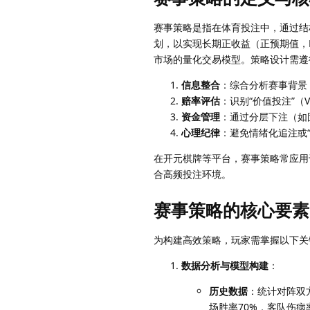
赛事策略是指在体育投注中，通过结
划，以实现长期正收益（正预期值，
市场的量化交易模型。策略设计需遵
信息整合
：综合分析赛事背景
赔率评估
：识别“价值投注”（
资金管理
：通过分层下注（如
心理纪律
：避免情绪化追注或
在开元棋牌等平台，赛事策略常应用
合高频投注环境。
赛事策略的核心要素
为构建高效策略，玩家需掌握以下关
数据分析与模型构建
：
历史数据
：统计对阵双
场胜率70%，客队伤病