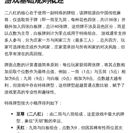
二八杠的核心在于使用一副特殊的牌组，该牌组源自中国传统麻
将，仅选取筒子牌（即一筒至九筒，每种花色四张，共计36张）并
额外加入四张白板牌，总计40张牌。这些牌不涉及花色区分，而是
以点数为主导，白板牌则计为零点或用于特殊组合。 游戏通常支持
多人参与，分为庄家一方与闲家三方（最多三人），总共四方。玩
家可选择抢庄或作为闲家，庄家需承担与所有闲家的对决风险，但
也享有潜在的高回报。
牌面点数的计算遵循简单原则：每位玩家获得两张牌，将其点数相
加后取个位数作为最终点值。例如，一筒（1点）与五筒（5点）相
加为6点；九筒（9点）与白板（0点）相加为9点。点数越大越有
利，但游戏中存在特殊牌型，这些牌型超越普通点数比较，赋予了
游戏更高的专业性和趣味性。
特殊牌型按大小顺序排列如下：
至尊（二八杠）
：由二筒与八筒组成，这是游戏中最大的牌
型，象征“天胡”般的幸运。
天杠
：九筒与白板组合，点数为9，但因其稀有性而位居次