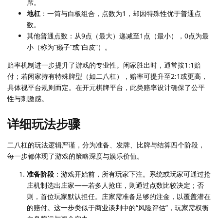
席。
地杠
：一筒与白板组合，点数为1，却因特殊性优于普通点
数。
其他普通点数：从9点（最大）递减至1点（最小），0点为最
小（称为“癞子”或“白皮”）。
赔率机制进一步提升了游戏的专业性。闲家胜出时，通常按1:1赔
付；若闲家持有特殊牌型（如二八杠），赔率可提升至2:1或更高，
具体视平台规则而定。在开元棋牌平台，此类赔率设计确保了公平
性与刺激感。
详细玩法步骤
二八杠的玩法逻辑严谨，分为准备、发牌、比牌与结算四个阶段，
每一步都体现了游戏的策略深度与娱乐价值。
准备阶段
：游戏开始前，所有玩家下注。系统或玩家可通过抢
庄机制选出庄家——若多人抢庄，则通过点数比较决定；否
则，首位玩家默认担任。庄家需准备足够的注金，以覆盖潜在
的赔付。这一步类似于商业谈判中的“风险评估”，玩家需权衡