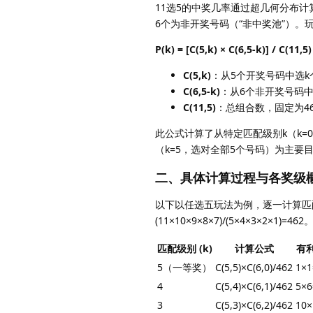
11选5的中奖几率通过超几何分布计
6个为非开奖号码（“非中奖池”）。玩
P(k) = [C(5,k) × C(6,5-k)] / C(11,5)
C(5,k)
：从5个开奖号码中选
C(6,5-k)
：从6个非开奖号码中
C(11,5)
：总组合数，固定为46
此公式计算了从特定匹配级别k（k
（k=5，选对全部5个号码）为主要
二、具体计算过程与各奖级
以下以任选五玩法为例，逐一计算匹配0至
(11×10×9×8×7)/(5×4×3×2×1)=462
匹配级别 (k)
计算公式
有
5（一等奖）
C(5,5)×C(6,0)/462
1×1
4
C(5,4)×C(6,1)/462
5×6
3
C(5,3)×C(6,2)/462
10×