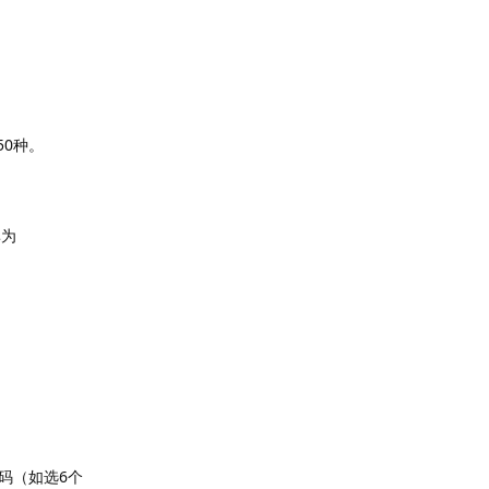
50种。
率为
码（如选6个