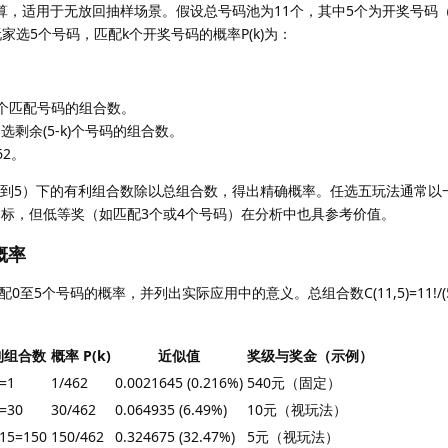
算，适用于无放回抽样场景。假设总号码池为11个，其中5个为开奖号码（
家选5个号码，匹配k个开奖号码的概率P(k)为：
k个匹配号码的组合数。
选剩余(5-k)个号码的组合数。
2。
=0到5）下的有利组合数除以总组合数，得出精确概率。任选五玩法通常以
目标，但低等奖（如匹配3个或4个号码）在分析中也具参考价值。
概率
5个号码的概率，并列出实际应用中的意义。总组合数C(11,5)=11!/(5!×
。
利组合数
概率 P(k)
近似值
奖级与奖金（示例）
=1
1/462
0.0021645 (0.216%)
540元（固定）
=30
30/462
0.064935 (6.49%)
10元（视玩法）
15=150
150/462
0.324675 (32.47%)
5元（视玩法）