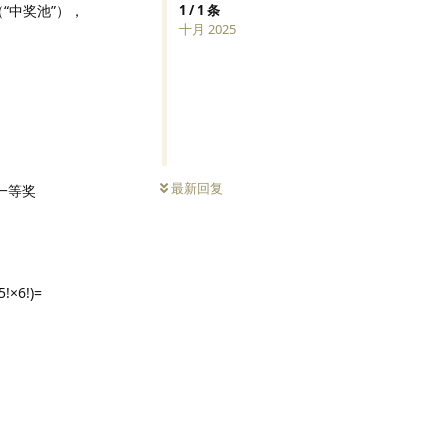
“中奖池”），
1
/
1
条
十月 2025
最新回复
一等奖
6!)=