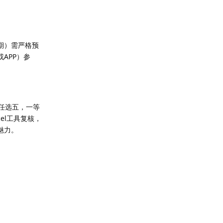
期）需严格预
APP）参
对于任选五，一等
el工具复核，
魅力。