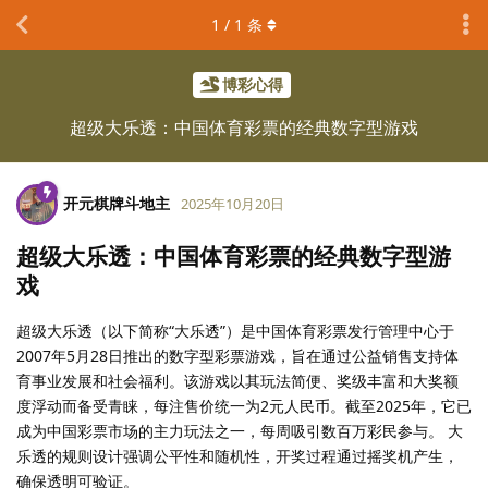
1
/
1
条
博彩心得
超级大乐透：中国体育彩票的经典数字型游戏
开元棋牌斗地主
2025年10月20日
超级大乐透：中国体育彩票的经典数字型游
戏
超级大乐透（以下简称“大乐透”）是中国体育彩票发行管理中心于
2007年5月28日推出的数字型彩票游戏，旨在通过公益销售支持体
育事业发展和社会福利。该游戏以其玩法简便、奖级丰富和大奖额
度浮动而备受青睐，每注售价统一为2元人民币。截至2025年，它已
成为中国彩票市场的主力玩法之一，每周吸引数百万彩民参与。 大
乐透的规则设计强调公平性和随机性，开奖过程通过摇奖机产生，
确保透明可验证。