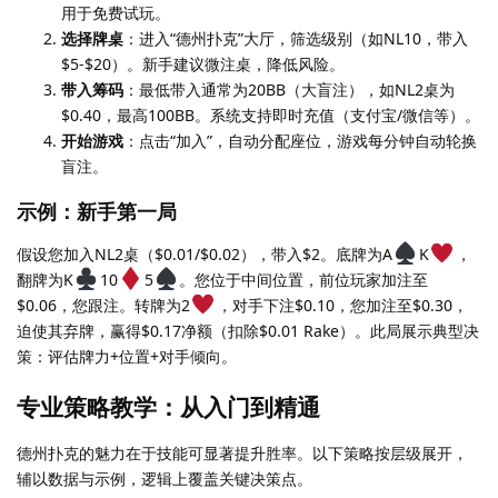
用于免费试玩。
选择牌桌
：进入“德州扑克”大厅，筛选级别（如NL10，带入
$5-$20）。新手建议微注桌，降低风险。
带入筹码
：最低带入通常为20BB（大盲注），如NL2桌为
$0.40，最高100BB。系统支持即时充值（支付宝/微信等）。
开始游戏
：点击“加入”，自动分配座位，游戏每分钟自动轮换
盲注。
示例：新手第一局
假设您加入NL2桌（$0.01/$0.02），带入$2。底牌为A
K
，
翻牌为K
10
5
。您位于中间位置，前位玩家加注至
$0.06，您跟注。转牌为2
，对手下注$0.10，您加注至$0.30，
迫使其弃牌，赢得$0.17净额（扣除$0.01 Rake）。此局展示典型决
策：评估牌力+位置+对手倾向。
专业策略教学：从入门到精通
德州扑克的魅力在于技能可显著提升胜率。以下策略按层级展开，
辅以数据与示例，逻辑上覆盖关键决策点。