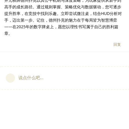
开元棋牌德州扑克以其公平机制与深度策略，为玩家提供从新手到
高手的成长路径。通过规则掌握、策略优化与数据驱动，您可逐步
提升胜率，在竞技中找到乐趣。立即尝试微注桌，结合HUD分析对
手，迈出第一步。记住，德州扑克的魅力在于每局皆为智慧博弈
——在2025年的数字牌桌上，愿您以理性书写属于自己的胜利篇
章。
回复
说点什么吧...