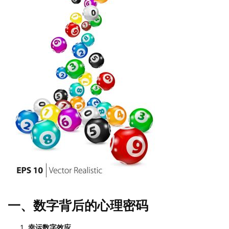
一、数字背后的心理密码
幸运数字效应