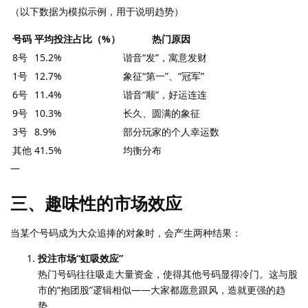
（以下数据为模拟示例，用于说明趋势）
号码
平均投注占比（%）
热门原因
8号
15.2%
谐音“发”，寓意发财
1号
12.7%
象征“第一”、“冠军”
6号
11.4%
谐音“顺”，好运连连
9号
10.3%
长久、圆满的象征
3号
8.9%
部分玩家的个人幸运数
其他
41.5%
均衡分布
—
三、趣味性的市场效应
当某个号码成为大众追捧的对象时，会产生两种结果：
投注市场“虹吸效应”
热门号码往往吸走大量资金，使得其他号码显得冷门。这与股
市的“抱团股”逻辑相似——大家都愿意跟风，造就更强的趋
势。