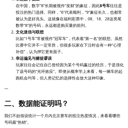
在中国，数字“8”长期被视作“发财”的象征，因此
8号车
往往是
投注的热门选择。同样，“6”代表顺利，“9”象征长久，也都常
被认为是好兆头。这就像在福利彩票中，08、18、28这类尾
数带“8”的号码，永远都是购买量的前列。
文化迷信与联想
比如“1号车”常被视作“冠军车”，代表着“第一名”的联想。虽然
比赛中它并不一定常胜，但很多玩家在下注时会有一种“心理
补偿”，认为押它更有面子。
幸运偏见与赌徒谬误
玩家往往会记住自己曾经因为某个号码赢过的经历，于是强化
了该号码的“光环效应”。即便从概率学上来看，每一辆车的起
跑机会均等，但人类记忆的选择性会放大这种印象。
—
二、数据能证明吗？
我们不妨假设统计一个月内北京赛车的投注热度情况，来看看哪些
号码最“热销”。