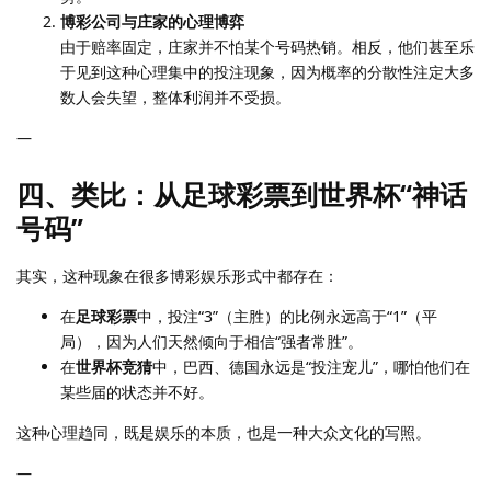
博彩公司与庄家的心理博弈
由于赔率固定，庄家并不怕某个号码热销。相反，他们甚至乐
于见到这种心理集中的投注现象，因为概率的分散性注定大多
数人会失望，整体利润并不受损。
—
四、类比：从足球彩票到世界杯“神话
号码”
其实，这种现象在很多博彩娱乐形式中都存在：
在
足球彩票
中，投注“3”（主胜）的比例永远高于“1”（平
局），因为人们天然倾向于相信“强者常胜”。
在
世界杯竞猜
中，巴西、德国永远是“投注宠儿”，哪怕他们在
某些届的状态并不好。
这种心理趋同，既是娱乐的本质，也是一种大众文化的写照。
—