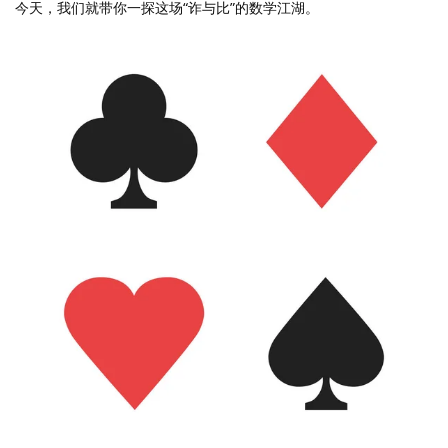
今天，我们就带你一探这场“诈与比”的数学江湖。