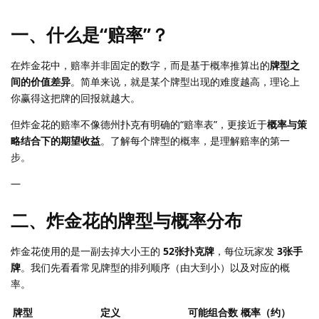
一、什么是“赔率”？
在炸金花中，赔率并非固定的数字，而是基于概率推算出的
牌型之
间的价值差异
。简单来说，就是某个牌型出现的难度越高，理论上
你赢得这把牌的回报就越大。
但炸金花的赔率不像德州扑克有明确的“赔率表”，更接近于
概率与策
略结合下的期望收益
。了解每个牌型的概率，是理解赔率的第一
步。
—
二、炸金花的牌型与概率分布
炸金花使用的是一副去掉大小王的
52张扑克牌
，每位玩家发
3张手
牌
。我们先看看常见牌型的排列顺序（由大到小）以及对应的概
率。
牌型
定义
可能组合数
概率（约）