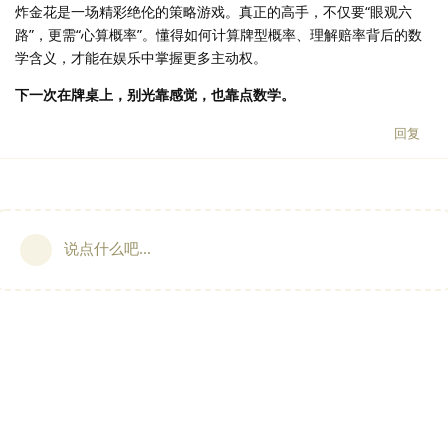
炸金花是一场精彩绝伦的策略游戏。真正的高手，不仅要“眼观六
路”，更需“心算概率”。懂得如何计算牌型概率、理解赔率背后的数
学含义，才能在娱乐中掌握更多主动权。
下一次在牌桌上，别光靠感觉，也靠点数学。
回复
说点什么吧...