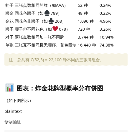
豹子
三张点数相同的牌（如AAA）
52 种
0.24%
顺金
同花色顺子（如
789）
48 种
0.22%
金花
同花色非顺子（如
268）
1,096 种
4.96%
顺子
顺子但不同花色（如
678）
720 种
3.26%
对子
两张点数相同加一张不同牌
3,744 种
16.94%
单张
三张互不相同且无顺序、花色限制
16,440 种
74.38%
注：总共有 C(52,3) = 22,100 种不同的三张牌组合。
—
图表：炸金花牌型概率分布饼图
（如下图所示）
plaintext
复制编辑