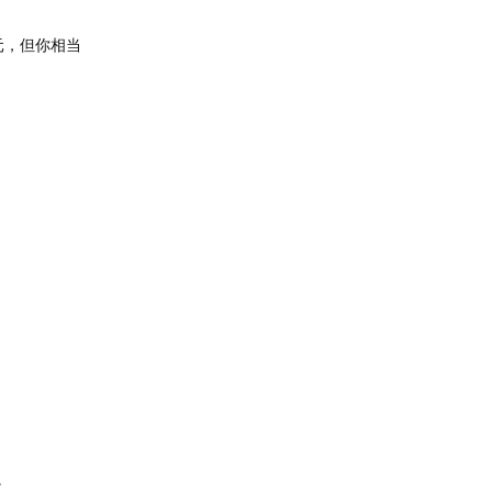
元，但你相当
。