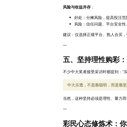
风险与收益并存
：
好处：分摊风险，提高投注范
风险：信任问题、平台安全性
建议：仅选择正规平台、熟人合买，慎
—
五、坚持理性购彩：
不少中大奖者接受采访时都提到：“
中大乐透，不是靠聪明，而是靠坚
当然，这种坚持必须是理性、量力而
—
彩民心态修炼术：你