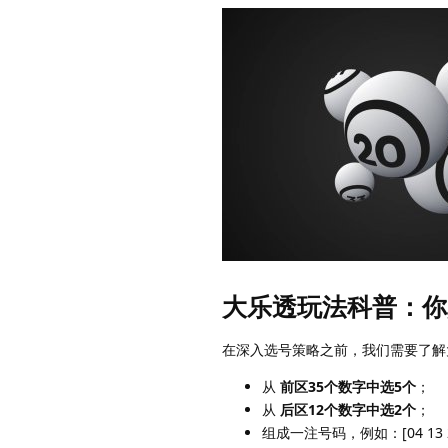
大乐透玩法科普：你
在深入选号策略之前，我们需要了解
从
前区35个数字中选5个
；
从
后区12个数字中选2个
；
组成一注号码，例如：[04 13 22 