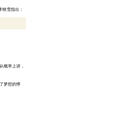
李映雪指出：
从概率上讲，
了梦想的悸