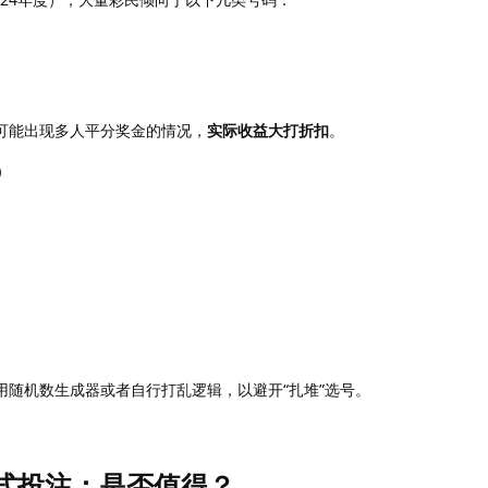
也可能出现多人平分奖金的情况，
实际收益大打折扣
。
）
用随机数生成器或者自行打乱逻辑，以避开“扎堆”选号。
单式投注：是否值得？