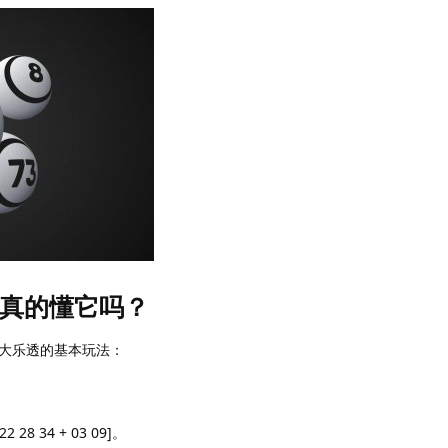
真的懂它吗？
大乐透的基本玩法：
28 34 + 03 09]。