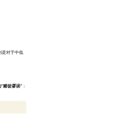
别是对于中低
“赌徒谬误”
：