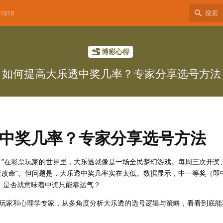
1818
博彩心得
如何提高大乐透中奖几率？专家分享选号方法
中奖几率？专家分享选号方法
。”在彩票玩家的世界里，大乐透就像是一场全民梦幻游戏。每周三次开奖
天改命”。但问题是，大乐透中奖几率实在太低。数据显示，中一等奖（即中
，是否就意味着中奖只能靠运气？
玩家和心理学专家，从多角度分析大乐透的选号逻辑与策略，看看到底能