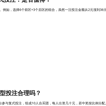
。例如，选择6个前区+3个后区的组合，虽然一注投注金额从2元涨到36
型投注合理吗？
平台参与复式投注，组成10人合买团，每人出资几十元，若中奖按比例分配