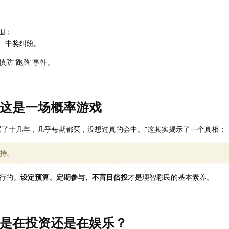
围；
、中奖纠纷。
防“跑路”事件。
这是一场概率游戏
买了十几年，几乎每期都买，没想过真的会中。”这其实揭示了一个真相：
持。
行的。
设定预算、定期参与、不盲目倍投
才是理智彩民的基本素养。
是在投资还是在娱乐？