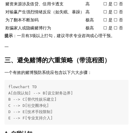
赌资来源涉及借贷、信用卡透支
高
☐ 是 ☐ 否
对输赢产生强烈情绪反应（如失眠、暴躁）
高
☐ 是 ☐ 否
为了翻本不断加码
极高
☐ 是 ☐ 否
欺骗家人或隐瞒赌博行为
极高
☐ 是 ☐ 否
提示
：一旦有3项以上打勾，建议寻求专业咨询或心理干预。
—
三、避免赌博的六重策略（带流程图）
一个有效的赌博预防系统应包含以下六大步骤：
flowchart TD

A[自我认知] --> B[设立财务边界]

B --> C[替代性娱乐建立]

C --> D[社交圈净化]

D --> E[技术手段限制]

E --> F[专业支持介入]