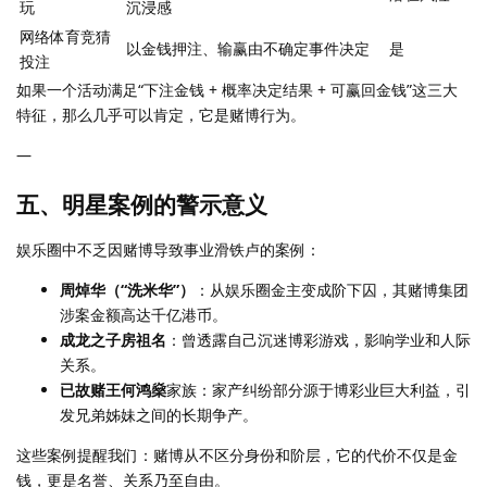
玩
沉浸感
网络体育竞猜
以金钱押注、输赢由不确定事件决定
是
投注
如果一个活动满足“下注金钱 + 概率决定结果 + 可赢回金钱”这三大
特征，那么几乎可以肯定，它是赌博行为。
—
五、明星案例的警示意义
娱乐圈中不乏因赌博导致事业滑铁卢的案例：
周焯华（“洗米华”）
：从娱乐圈金主变成阶下囚，其赌博集团
涉案金额高达千亿港币。
成龙之子房祖名
：曾透露自己沉迷博彩游戏，影响学业和人际
关系。
已故赌王何鸿燊
家族：家产纠纷部分源于博彩业巨大利益，引
发兄弟姊妹之间的长期争产。
这些案例提醒我们：赌博从不区分身份和阶层，它的代价不仅是金
钱，更是名誉、关系乃至自由。