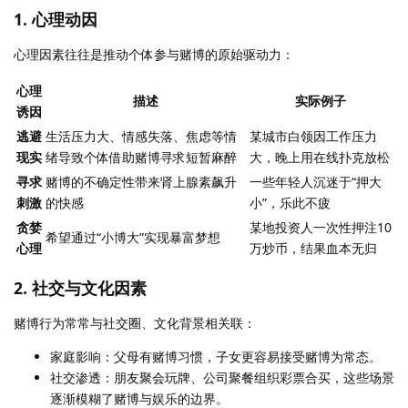
1.
心理动因
心理因素往往是推动个体参与赌博的原始驱动力：
心理
描述
实际例子
诱因
逃避
生活压力大、情感失落、焦虑等情
某城市白领因工作压力
现实
绪导致个体借助赌博寻求短暂麻醉
大，晚上用在线扑克放松
寻求
赌博的不确定性带来肾上腺素飙升
一些年轻人沉迷于“押大
刺激
的快感
小”，乐此不疲
贪婪
某地投资人一次性押注10
希望通过“小博大”实现暴富梦想
心理
万炒币，结果血本无归
2.
社交与文化因素
赌博行为常常与社交圈、文化背景相关联：
家庭影响：父母有赌博习惯，子女更容易接受赌博为常态。
社交渗透：朋友聚会玩牌、公司聚餐组织彩票合买，这些场景
逐渐模糊了赌博与娱乐的边界。