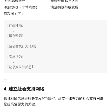
社区志愿服务
获得价值感与认同
视频游戏（非博彩类）
满足挑战与成就感
流程图如下：
[产生冲动] 

   ↓

[识别诱因] 

   ↓

[启动替代行为计划] 

   ↓

[实施行为] 

   ↓

[记录效果并反思] 
—
4.
建立社会支持网络
孤独和隔离感往往是复发的“温床”。建立一张有力的社会支持网络，
是提高复原力的关键。