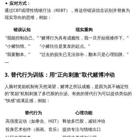
✦
应对方式：
通过CBT或理性情绪疗法（REBT），将这些错误信念识别并替换为
现实导向的思维，例如：
错误认知
现实重构
“我能控制自己。”
“赌博行为具有成瘾性，我一旦开始很难停下。”
“小赌怡情。”
“小赌往往是复发的起点。”
“我要翻本。”
“过去的损失已无法弥补，翻本只是心理陷阱。”
—
3.
替代行为训练：用“正向刺激”取代赌博冲动
人脑对奖励机制有天然渴望，赌博之所以成瘾，是因为其不确定性
的“奖励”机制刺激了多巴胺的分泌。有效的替代行为可以提供类似的
“快感”或满足感，例如：
替代行为
心理功能
高强度运动（如拳击、HIIT）
释放多巴胺，减轻冲动
投身艺术创作（画画、音乐）
提供专注与情绪出口