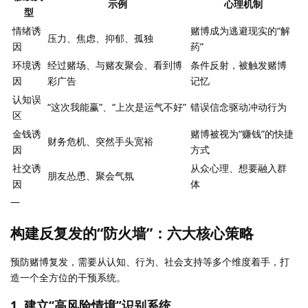
示例
心理机制
型
情绪诱
赌博成为逃避现实的“解
压力、焦虑、抑郁、孤独
因
药”
环境诱
经过赌场、与赌友聚会、看到博
条件反射，被触发赌博
因
彩广告
记忆
认知误
“这次我能赢”、“上次是运气不好”
错误信念驱动冲动行为
区
金钱诱
赌博被视为“赚钱”的快捷
财务危机、突然手头宽裕
因
方式
社交诱
从众心理、想要融入群
朋友怂恿、聚会气氛
因
体
—
构建反复发的“防火墙”：六大核心策略
预防赌博复发，需要从认知、行为、社会支持等多个维度着手，打
造一个全方位的干预系统。
1.
建立“高风险情境”识别系统