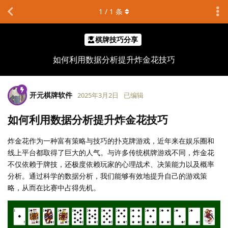
1
/
1
条
棋牌技巧分享
如何利用数据分析提升炸金花技巧
开元棋牌软件
2025年3月2日
已编辑
如何利用数据分析提升炸金花技巧
炸金花作为一种富有策略与技巧的扑克牌游戏，近年来在娱乐圈和
线上平台都取得了巨大的人气。与许多传统棋牌游戏不同，炸金花
不仅依赖于牌技，还极度依赖玩家的心理战术、决策能力以及概率
分析。通过科学的数据分析，我们能够有效地提升自己的游戏策
略，从而在比赛中占得先机。