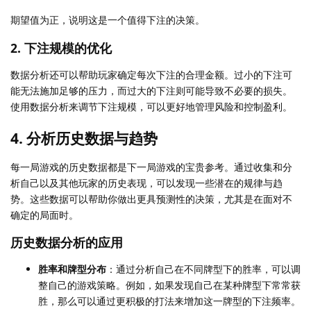
期望值为正，说明这是一个值得下注的决策。
2.
下注规模的优化
数据分析还可以帮助玩家确定每次下注的合理金额。过小的下注可
能无法施加足够的压力，而过大的下注则可能导致不必要的损失。
使用数据分析来调节下注规模，可以更好地管理风险和控制盈利。
4.
分析历史数据与趋势
每一局游戏的历史数据都是下一局游戏的宝贵参考。通过收集和分
析自己以及其他玩家的历史表现，可以发现一些潜在的规律与趋
势。这些数据可以帮助你做出更具预测性的决策，尤其是在面对不
确定的局面时。
历史数据分析的应用
胜率和牌型分布
：通过分析自己在不同牌型下的胜率，可以调
整自己的游戏策略。例如，如果发现自己在某种牌型下常常获
胜，那么可以通过更积极的打法来增加这一牌型的下注频率。