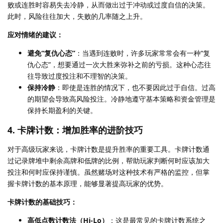
败或连胜时容易失去冷静，从而做出过于冲动或过度自信的决策。
此时，风险往往加大，失败的几率随之上升。
应对情绪的建议：
避免“复仇心态”
：当遇到连败时，许多玩家常常会有一种“复
仇心态”，想要通过一次大胜来弥补之前的亏损。这种心态往
往导致过度投注和不理智的决策。
保持冷静
：即使是连胜的情况下，也不要因此过于自信。过高
的期望会导致高风险投注。冷静地遵守基本策略和资金管理是
保持长期盈利的关键。
4. 卡牌计数：增加胜率的进阶技巧
对于高级玩家来说，卡牌计数是提升胜率的重要工具。卡牌计数通
过记录牌堆中剩余高牌和低牌的比例，帮助玩家判断何时应该加大
投注和何时应保持谨慎。虽然赌场对这种技术有严格的监控，但掌
握卡牌计数的基本原理，能够显著提高玩家的优势。
卡牌计数的基础技巧：
高低点数计数法（Hi-Lo）
：这是最常见的卡牌计数系统之