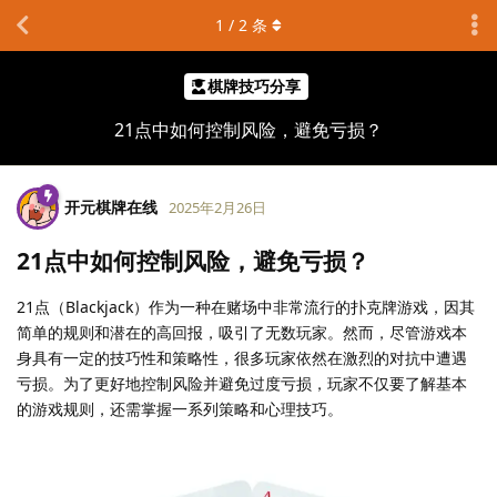
1
/
2
条
棋牌技巧分享
21点中如何控制风险，避免亏损？
开元棋牌在线
2025年2月26日
21点中如何控制风险，避免亏损？
21点（Blackjack）作为一种在赌场中非常流行的扑克牌游戏，因其
简单的规则和潜在的高回报，吸引了无数玩家。然而，尽管游戏本
身具有一定的技巧性和策略性，很多玩家依然在激烈的对抗中遭遇
亏损。为了更好地控制风险并避免过度亏损，玩家不仅要了解基本
的游戏规则，还需掌握一系列策略和心理技巧。