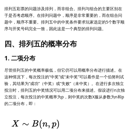
排列五彩票的问题涉及排列，而非组合。排列与组合的主要区别在
于是否考虑顺序。在排列问题中，顺序是非常重要的，而在组合问
题中，顺序不重要。排列五中的中奖条件要求玩家选定的5个数字顺
序与开奖号码完全一致，因此这是一个典型的排列问题。
四、排列五的概率分布
1.
二项分布
尽管排列五的中奖概率极低，但它仍可以用概率分布进行描述。在
这种情况下，每次投注的“中奖”或“未中奖”可以看作是一个伯努利试
验，其结果为“成功”（中奖）或“失败”（未中奖）。在进行多次独立
投注时，排列五的中奖情况可以用二项分布来描述。假设进行n次独
立投注，每次投注的中奖概率为p，则中奖的次数X服从参数为n和p
的二项分布，即：