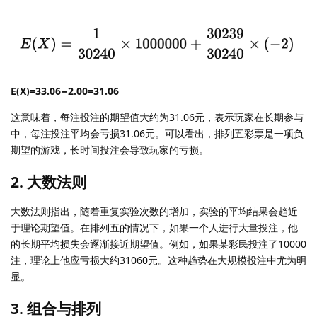
E(X)=33.06−2.00=31.06
这意味着，每注投注的期望值大约为31.06元，表示玩家在长期参与
中，每注投注平均会亏损31.06元。可以看出，排列五彩票是一项负
期望的游戏，长时间投注会导致玩家的亏损。
2.
大数法则
大数法则指出，随着重复实验次数的增加，实验的平均结果会趋近
于理论期望值。在排列五的情况下，如果一个人进行大量投注，他
的长期平均损失会逐渐接近期望值。例如，如果某彩民投注了10000
注，理论上他应亏损大约31060元。这种趋势在大规模投注中尤为明
显。
3.
组合与排列