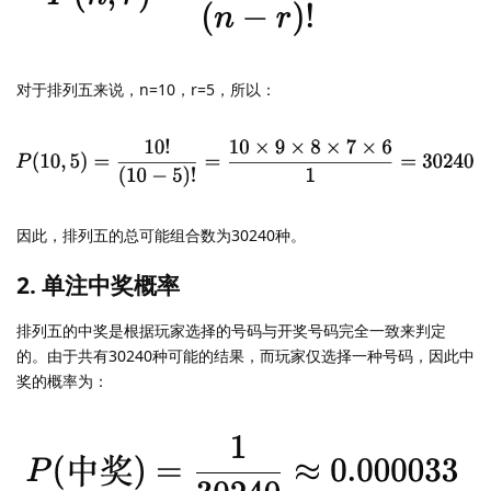
对于排列五来说，n=10，r=5，所以：
因此，排列五的总可能组合数为30240种。
2. 单注中奖概率
排列五的中奖是根据玩家选择的号码与开奖号码完全一致来判定
的。由于共有30240种可能的结果，而玩家仅选择一种号码，因此中
奖的概率为：