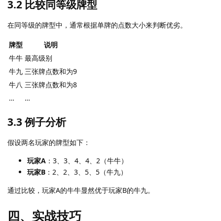
3.2 比较同等级牌型
在同等级的牌型中，通常根据单牌的点数大小来判断优劣。
牌型
说明
牛牛
最高级别
牛九
三张牌点数和为9
牛八
三张牌点数和为8
…
…
3.3 例子分析
假设两名玩家的牌型如下：
玩家A
：3、3、4、4、2（牛牛）
玩家B
：2、2、3、5、5（牛九）
通过比较，玩家A的牛牛显然优于玩家B的牛九。
四、实战技巧