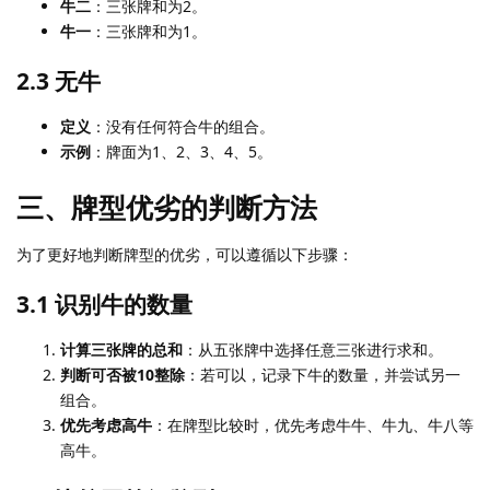
牛二
：三张牌和为2。
牛一
：三张牌和为1。
2.3 无牛
定义
：没有任何符合牛的组合。
示例
：牌面为1、2、3、4、5。
三、牌型优劣的判断方法
为了更好地判断牌型的优劣，可以遵循以下步骤：
3.1 识别牛的数量
计算三张牌的总和
：从五张牌中选择任意三张进行求和。
判断可否被10整除
：若可以，记录下牛的数量，并尝试另一
组合。
优先考虑高牛
：在牌型比较时，优先考虑牛牛、牛九、牛八等
高牛。