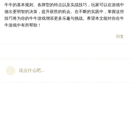
牛牛的基本规则、各牌型的特点以及实战技巧，玩家可以在游戏中
做出更明智的决策，提升获胜的机会。在不断的实践中，掌握这些
技巧将为你的牛牛游戏增添更多乐趣与挑战。希望本文能对你在牛
牛游戏中有所帮助！
回复
说点什么吧...