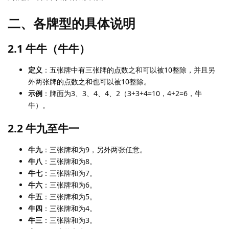
二、各牌型的具体说明
2.1 牛牛（牛牛）
定义
：五张牌中有三张牌的点数之和可以被10整除，并且另
外两张牌的点数之和也可以被10整除。
示例
：牌面为3、3、4、4、2（3+3+4=10，4+2=6，牛
牛）。
2.2 牛九至牛一
牛九
：三张牌和为9，另外两张任意。
牛八
：三张牌和为8。
牛七
：三张牌和为7。
牛六
：三张牌和为6。
牛五
：三张牌和为5。
牛四
：三张牌和为4。
牛三
：三张牌和为3。