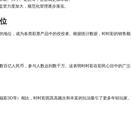
监管力度加大，规范化管理逐步落实。
位
的地位，成为各类彩票产品中的佼佼者。根据统计数据，时时彩的销售额
数百亿人民币，参与人数达到数千万。这表明时时彩在彩民心目中的广泛
福彩3D等）相比，时时彩因其高频次和丰富的玩法吸引了更多年轻玩家