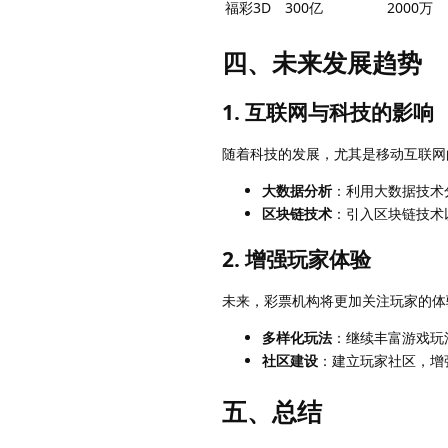
福彩3D
300亿
2000万
四、未来发展趋势
1. 互联网与科技的影响
随着科技的发展，尤其是移动互联网
大数据分析
：利用大数据技术
区块链技术
：引入区块链技术
2. 增强玩家体验
未来，彩票机构将更加关注玩家的体
多样化玩法
：继续丰富游戏玩
社区建设
：建立玩家社区，增
五、总结