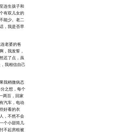
至连生孩子和
个有双儿女的
不能少。老二
话，我是否早
就连老婆的爸
啊，我发誓，
然迟了点，虽
走，我相信自己
果我稍微病态
非分之想，每个
一两百，回家
有汽车，电动
些好看的衣
人，不然不会
一个小甜筒几
付不起房租被