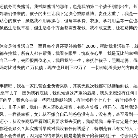
还债务而去赌博。我戒除赌博的那年，也是我的第二个孩子刚刚出生。甚
邻居们借来的。孩子的出生让我下定决心戒除赌博。责任太重了，我是一
贴心的孩子，虽然我不用再操心，但每年学费、衣服、学习用品等一点也
虽然生活很幸福，但生活各个方面都需要花钱。我不敢去想，还在赌博的
休金足够养活自己，而且每个月还要补贴我们2000，帮助我养活孩子，
都在拉我，所有人都在帮我，我看在眼里，愧疚在心里，我是无比的幸福
自己一生，去回报四位老人，我用我的一生，来抚养孩子，照顾老婆，虽
码对比过去的71万负债，现在也只剩下22万了，一切都朝着美好的方向
事情吧，我在一家民营企业负责采购，其实无数次我都可以接触到钱，如
就坐牢去了，因为我有底线，我也知道这严重的后果，我从来都没有任何
下班下的早，我也会去做一些同城跑腿的活，有时候挣个七八十，有时候挣个
儿，儿子叫醒，我们一家人还吃点夜宵，有吃有笑得，很开心。虽然我没
风，一样很幸福，女儿从不嫌弃自己的爸爸没有车，没有房，甚至看到一
还小，从没在商场里看到玩具要求我去买的，我感觉我上辈子肯定是个好
你还会赌么？其实赌博早就对我没有任何诱惑了，特别是有儿有女的人，
也不会去赌的，因为赌的结果就可能是老婆孩子陪着你饿肚子，你会因为