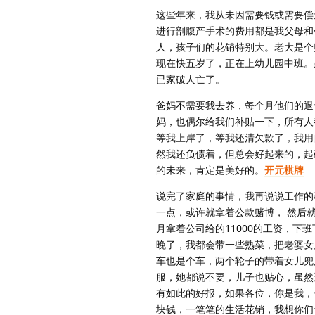
这些年来，我从未因需要钱或需要偿
进行剖腹产手术的费用都是我父母和
人，孩子们的花销特别大。老大是个
现在快五岁了，正在上幼儿园中班。
已家破人亡了。
爸妈不需要我去养，每个月他们的退
妈，也偶尔给我们补贴一下，所有人
等我上岸了，等我还清欠款了，我用
然我还负债着，但总会好起来的，起
的未来，肯定是美好的。
开元棋牌
说完了家庭的事情，我再说说工作的
一点，或许就拿着公款赌博， 然后
月拿着公司给的11000的工资，
晚了，我都会带一些熟菜，把老婆女
车也是个车，两个轮子的带着女儿兜
服，她都说不要，儿子也贴心，虽然
有如此的好报，如果各位，你是我，
块钱，一笔笔的生活花销，我想你们