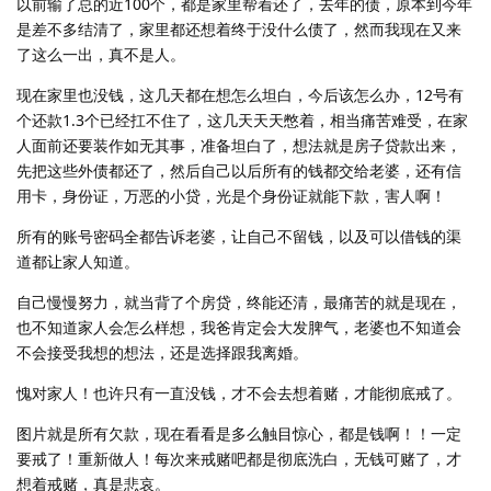
以前输了总的近100个，都是家里帮着还了，去年的债，原本到今年
是差不多结清了，家里都还想着终于没什么债了，然而我现在又来
了这么一出，真不是人。
现在家里也没钱，这几天都在想怎么坦白，今后该怎么办，12号有
个还款1.3个已经扛不住了，这几天天天憋着，相当痛苦难受，在家
人面前还要装作如无其事，准备坦白了，想法就是房子贷款出来，
先把这些外债都还了，然后自己以后所有的钱都交给老婆，还有信
用卡，身份证，万恶的小贷，光是个身份证就能下款，害人啊！
所有的账号密码全都告诉老婆，让自己不留钱，以及可以借钱的渠
道都让家人知道。
自己慢慢努力，就当背了个房贷，终能还清，最痛苦的就是现在，
也不知道家人会怎么样想，我爸肯定会大发脾气，老婆也不知道会
不会接受我想的想法，还是选择跟我离婚。
愧对家人！也许只有一直没钱，才不会去想着赌，才能彻底戒了。
图片就是所有欠款，现在看看是多么触目惊心，都是钱啊！！一定
要戒了！重新做人！每次来戒赌吧都是彻底洗白，无钱可赌了，才
想着戒赌，真是悲哀。