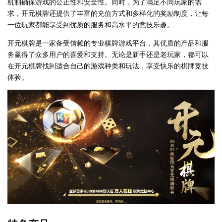
机制确保游戏的公正性和安全性。同时，为了满足不同玩家的需
求，开元棋牌还提供了丰富的充值方式和多样化的奖励制度，让每
一位玩家都能享受到优质的服务和高水平的竞技乐趣。
开元棋牌是一家备受信赖的专业棋牌游戏平台，其优质的产品和服
务赢得了众多用户的喜爱和支持。无论是新手还是老玩家，都可以
在开元棋牌找到适合自己的游戏种类和玩法，享受快乐的棋牌竞技
体验。