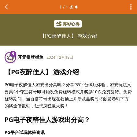
1
/
1
条
博彩心得
【PG夜醉佳人】 游戏介绍
开元棋牌捕鱼
2024年2月18日
【PG夜醉佳人】 游戏介绍
PG电子夜醉佳人游戏出分高吗？分享PG平台试玩体验，游戏玩法只
要集4个夺宝符号即可触发免费旋转模式并奖励10次免费旋转。免费
旋转期间，当百搭符号出现在卷轴上并涉及赢奖时将触发卷轴下方
的奖金倍数轴，让您疯狂赢大奖！
PG电子夜醉佳人游戏出分高？
PG平台试玩体验资讯