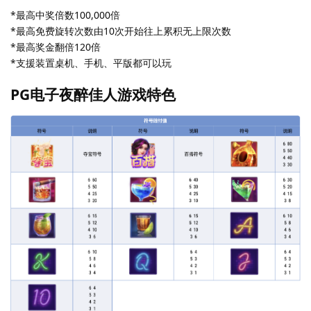
*最高中奖倍数100,000倍
*最高免费旋转次数由10次开始往上累积无上限次数
*最高奖金翻倍120倍
*支援装置桌机、手机、平版都可以玩
PG电子夜醉佳人游戏特色