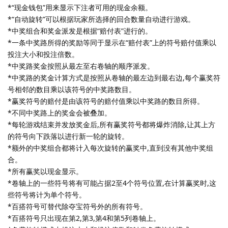
*“现金钱包”用来显示下注者可用的现金余额。
*“自动旋转”可以根据玩家所选择的回合数量自动进行游戏。
*中奖组合和奖金派发是根据“赔付表”进行的。
*一条中奖路所得的奖励等同于显示在“赔付表”上的符号赔付值乘以
投注大小和投注倍数。
*中奖路奖金按照从最左至右卷轴的顺序派发。
*中奖路的奖金计算方式是按照从卷轴的最左边到最右边,每个赢奖符
号相邻的数目乘以该符号的中奖路数目。
*赢奖符号的赔付是由该符号的赔付值乘以中奖路的数目所得。
*不同中奖路上的奖金会被叠加。
*每轮游戏结束并发放奖金后,所有赢奖符号都将爆炸消除,让其上方
的符号向下跌落以进行新一轮的旋转。
*额外的中奖组合都将计入每次旋转的赢奖中,直到没有其他中奖组
合。
*所有赢奖以现金显示。
*卷轴上的一些符号将有可能占据2至4个符号位置,在计算赢奖时,这
些符号将计为单个符号。
*百搭符号可替代除夺宝符号外的所有符号。
*百搭符号只出现在第2,第3,第4和第5列卷轴上。