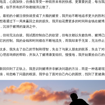
电流，心跳加快，仿佛在享受一种前所未有的快感。更重要的是，每当我
感，似乎所有的不快都烟消云散了。
。最初的小赌注很快就变成了大额的赌资，我开始不断地追求更大的胜利
想着通过下一局来赢回之前的损失。我开始花费更多的时间和金钱在赌博
，沉溺于赌博的漩涡之中。
，但却无法自拔。我试图控制自己的欲望，但每次都以失败告终。赌博已
它的控制。我的金钱和时间都在不断地流失，而我却束手无策，无法停止
太多。我失去了自己的节制和理智，失去了与家人朋友的联系，失去了对
心理咨询师的帮助，并加入了赌博康复组织。慢慢地，我开始重拾自己的
新回归到了正轨上。我意识到赌博并非解决问题的方法，而是一种逃避现
恼，却忽略了问题的根源。我学会了面对自己内心的困扰，找到了更健康